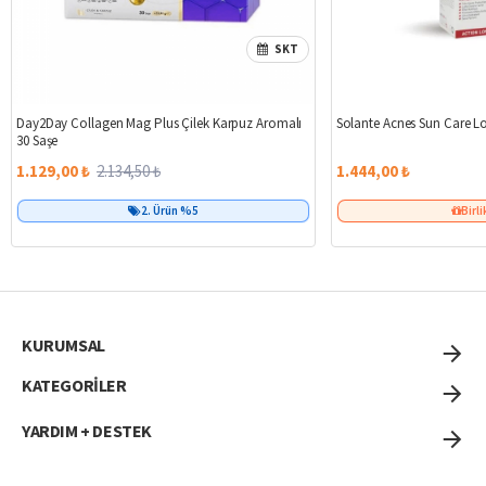
SKT
%47
Day2Day Collagen Mag Plus Çilek Karpuz Aromalı
Solante Acnes Sun Care L
30 Saşe
1.129,00 ₺
2.134,50 ₺
1.444,00 ₺
2. Ürün %5
Birli
KURUMSAL
KATEGORİLER
YARDIM + DESTEK