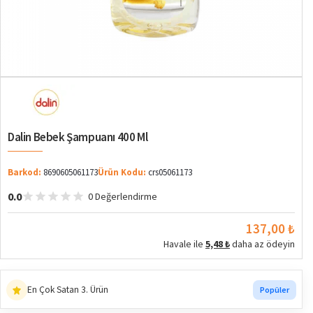
Dalin Bebek Şampuanı 400 Ml
Barkod:
8690605061173
Ürün Kodu:
crs05061173
0.0
0 Değerlendirme
2. ürüne %5 indirim
Sepette
137,00 ₺
Havale ile
5,48 ₺
daha az ödeyin
En Çok Ziyaret Edilen 2. Ürün
Trend
En Çok Satan 3. Ürün
Popüler