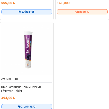
555,00 ₺
368,00 ₺
2. Ürün %5
Birlikte Al
crs956001081
DNZ Sambucus Kara Mürver 20
Efervesan Tablet
394,00 ₺
2. Ürün %50