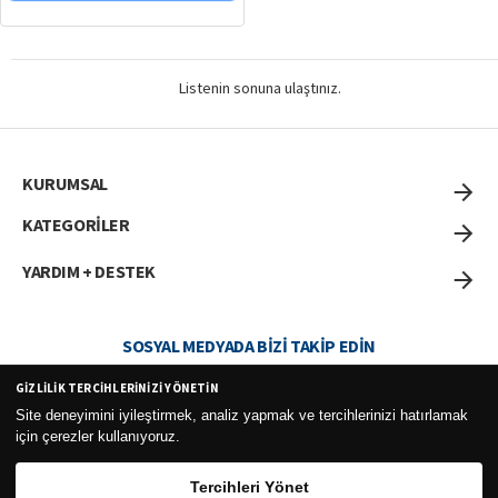
Listenin sonuna ulaştınız.
KURUMSAL
KATEGORİLER
YARDIM + DESTEK
SOSYAL MEDYADA BIZI TAKIP EDIN
GIZLILIK TERCIHLERINIZI YÖNETIN
Site deneyimini iyileştirmek, analiz yapmak ve tercihlerinizi hatırlamak
için çerezler kullanıyoruz.
Curesel Turizm Ticaret Limited Şirketi 2026 ©
Tercihleri Yönet