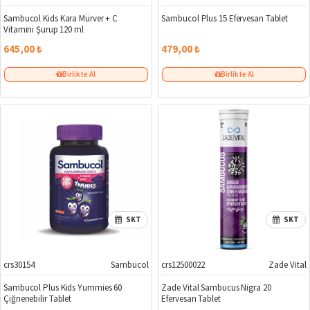
Sambucol Kids Kara Mürver + C
Sambucol Plus 15 Efervesan Tablet
Vitamini Şurup 120 ml
645,00 ₺
479,00 ₺
Birlikte Al
Birlikte Al
SKT
SKT
crs30154
Sambucol
crs12500022
Zade Vital
Sambucol Plus Kids Yummies 60
Zade Vital Sambucus Nigra 20
Çiğnenebilir Tablet
Efervesan Tablet