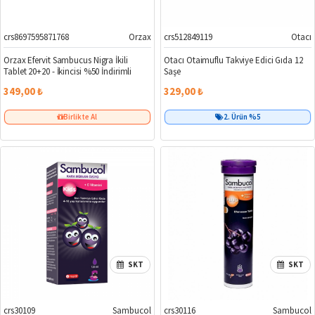
crs8697595871768
Orzax
crs512849119
Otacı
Orzax Efervit Sambucus Nigra İkili
Otacı Otaimuflu Takviye Edici Gıda 12
Tablet 20+20 - İkincisi %50 İndirimli
Saşe
349,00 ₺
329,00 ₺
Birlikte Al
2. Ürün %5
SKT
SKT
crs30109
Sambucol
crs30116
Sambucol