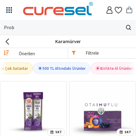
Evin
için
Karamürver
ne
arıyorsun?
Filtrele
En Çok Satanlar
500 TL Altındaki Ürünler
Birlikte Al Ürünleri
SKT
SKT