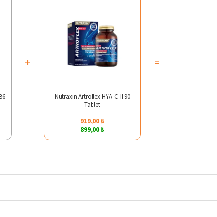
+
=
B6
Nutraxin Artroflex HYA-C-II 90
Tablet
919,00 ₺
899,00 ₺