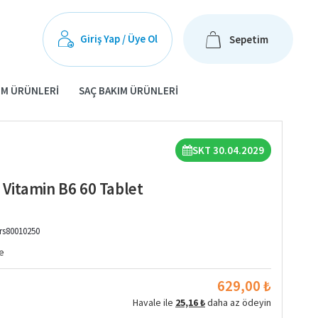
Giriş Yap / Üye Ol
Sepetim
IM ÜRÜNLERI
SAÇ BAKIM ÜRÜNLERI
SKT 30.04.2029
Vitamin B6 60 Tablet
rs80010250
e
629,00 ₺
Havale ile
25,16 ₺
daha az ödeyin