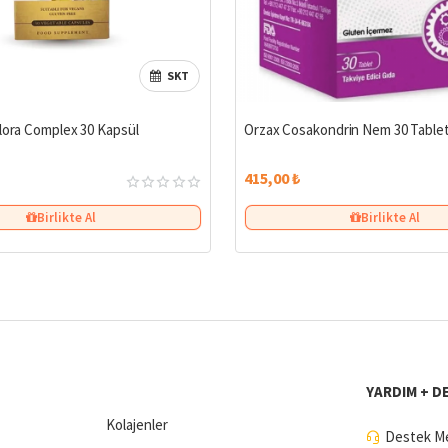
SKT
flora Complex 30 Kapsül
Orzax Cosakondrin Nem 30 Table
415,00 ₺
Birlikte Al
Birlikte Al
YARDIM + D
Kolajenler
Destek Me