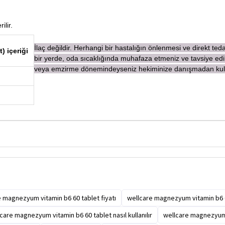
ilir.
İ
laç değildir. Herhangi bir hastalığın önlenmesi ve direkt te
) içeriği
bir yerde, oda sıcaklığında muhafaza etmeniz ve tavsiye edi
veya emzirme dönemindeyseniz hekiminize danışmadan
ku
 magnezyum vitamin b6 60 tablet fiyatı
wellcare magnezyum vitamin b6 
care magnezyum vitamin b6 60 tablet nasıl kullanılır
wellcare magnezyum v