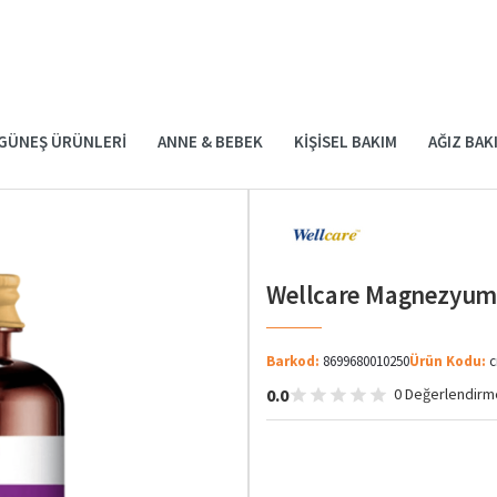
GÜNEŞ ÜRÜNLERI
ANNE & BEBEK
KIŞISEL BAKIM
AĞIZ BAK
Wellcare Magnezyum 
Barkod:
8699680010250
Ürün Kodu:
c
0.0
0 Değerlendirm