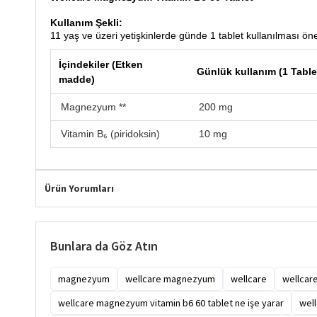
Kullanım Şekli:
11 yaş ve üzeri yetişkinlerde günde 1 tablet kullanılması öner
İçindekiler (Etken
Günlük kullanım (1 Tablet
madde)
Magnezyum **
200 mg
Vitamin B₆ (piridoksin)
10 mg
Ürün Yorumları
Bunlara da Göz Atın
magnezyum
wellcare magnezyum
wellcare
wellcare
wellcare magnezyum vitamin b6 60 tablet ne işe yarar
well