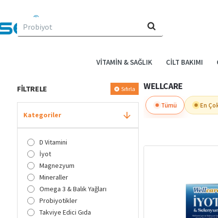
Evin
için
ne
arıyorsun?
VITAMIN & SAĞLIK
CILT BAKIMI
WELLCARE
FILTRELE
Sıfırla
Tümü
En Ço
Kategoriler
D Vitamini
İyot
Magnezyum
Mineraller
Omega 3 & Balık Yağları
Probiyotikler
Takviye Edici Gıda