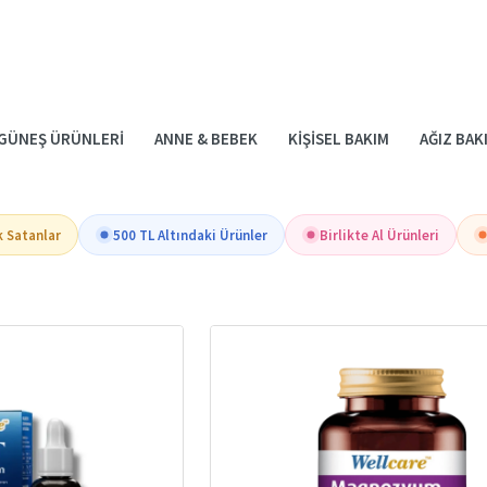
GÜNEŞ ÜRÜNLERI
ANNE & BEBEK
KIŞISEL BAKIM
AĞIZ BAK
k Satanlar
500 TL Altındaki Ürünler
Birlikte Al Ürünleri