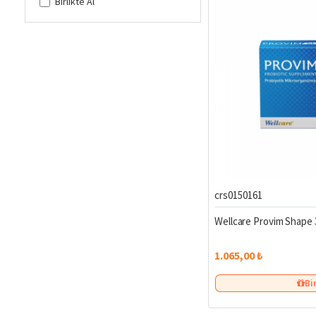
Birlikte Al
crs0150161
Wellcare Provim Shape 
1.065,00 ₺
Bi