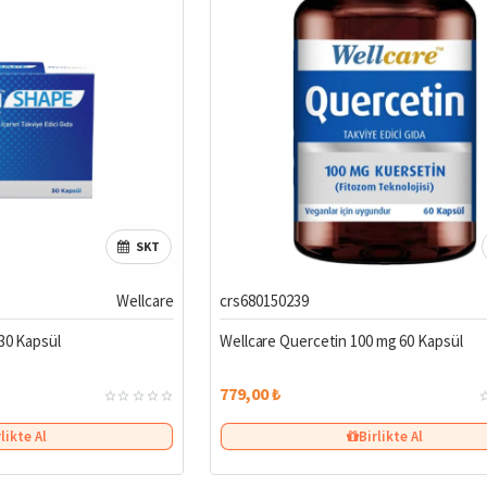
SKT
Wellcare
crs680150239
30 Kapsül
Wellcare Quercetin 100 mg 60 Kapsül
779,00 ₺
rlikte Al
Birlikte Al