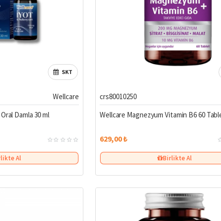
SKT
Wellcare
crs80010250
Oral Damla 30 ml
Wellcare Magnezyum Vitamin B6 60 Tabl
629,00 ₺
rlikte Al
Birlikte Al