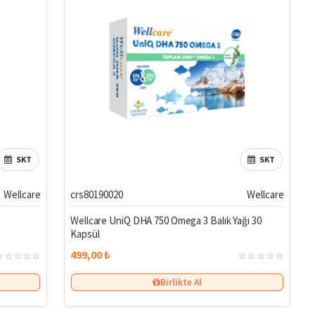
SKT
SKT
Wellcare
crs80190020
Wellcare
Wellcare UniQ DHA 750 Omega 3 Balık Yağı 30
Kapsül
499,00 ₺
Birlikte Al