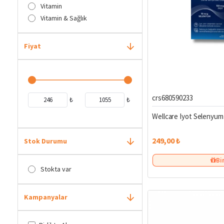
Vitamin
Vitamin & Sağlık
Fiyat
crs680590233
₺
₺
Wellcare Iyot Selenyum 
249,00 ₺
Stok Durumu
Bi
Stokta var
Kampanyalar