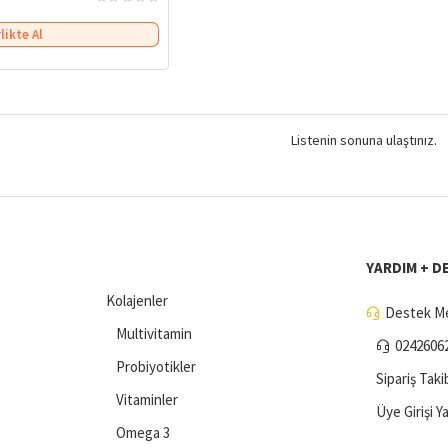
rlikte Al
Listenin sonuna ulaştınız.
YARDIM + D
Kolajenler
Destek Me
Multivitamin
0242606
Probiyotikler
Sipariş Taki
Vitaminler
Üye Girişi Y
Omega 3