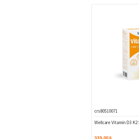
crs80510071
Wellcare Vitamin D3 K2 
339,00 ₺