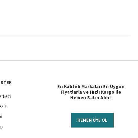
ESTEK
En Kaliteli Markaları En Uygun
Fiyatlarla ve Hızlı Kargo ile
rkezi
Hemen Satın Alın !
2216
bi
HEMEN ÜYE OL
ap