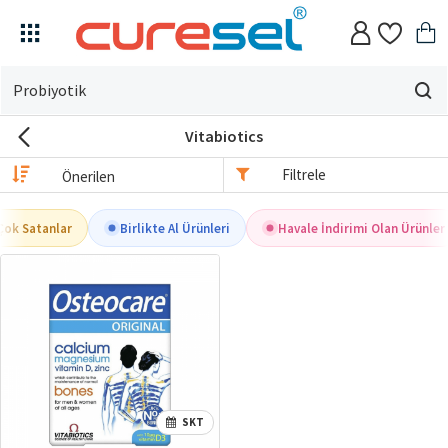
Evin
için
Vitabiotics
ne
arıyorsun?
Filtrele
Çok Satanlar
Birlikte Al Ürünleri
Havale İndirimi Olan Ürünler
SKT