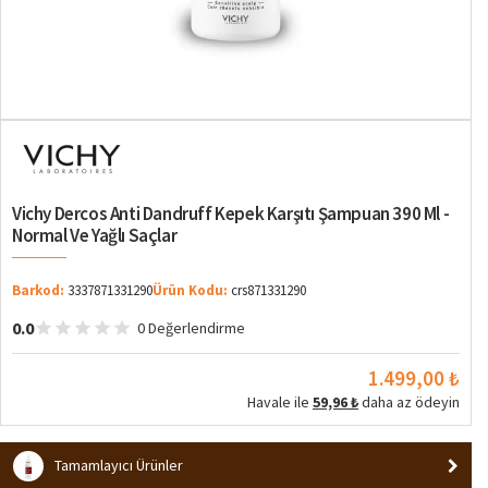
Vichy Dercos Anti Dandruff Kepek Karşıtı Şampuan 390 Ml -
Normal Ve Yağlı Saçlar
Barkod:
3337871331290
Ürün Kodu:
crs871331290
0.0
0 Değerlendirme
1.499,00 ₺
Havale ile
59,96 ₺
daha az ödeyin
Tamamlayıcı Ürünler