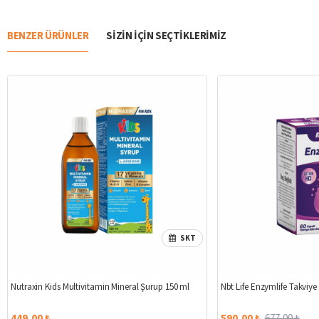
BENZER ÜRÜNLER
SIZIN IÇIN SEÇTIKLERIMIZ
SKT
Nutraxin Kids Multivitamin Mineral Şurup 150 ml
Nbt Life Enzymlife Takviye
449,00 ₺
590,00 ₺
677,00 ₺