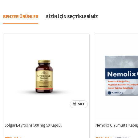
BENZER ÜRÜNLER
SIZIN IÇIN SEÇTIKLERIMIZ
SKT
Solgar L-Tyrosine 500 mg 50 Kapsül
Nemolix C Yumurta Kabuğ