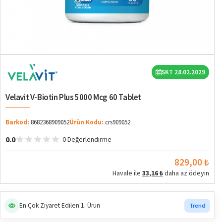
SKT 28.02.2029
Velavit V-Biotin Plus 5000 Mcg 60 Tablet
Barkod:
8682368909052
Ürün Kodu:
crs909052
0.0
0 Değerlendirme
829,00 ₺
Havale ile
33,16 ₺
daha az ödeyin
En Çok Ziyaret Edilen 1. Ürün
Trend