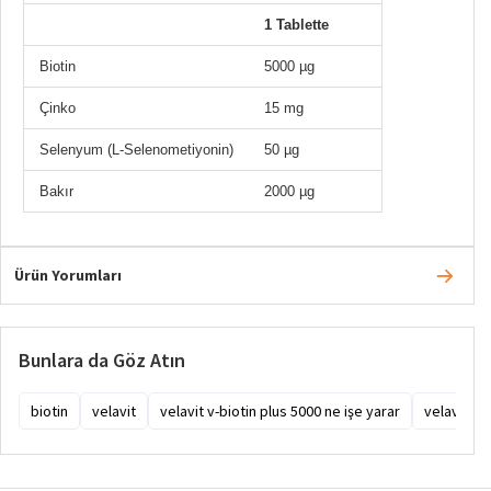
1 Tablette
Biotin
5000 µg
Çinko
15 mg
Selenyum (L-Selenometiyonin)
50 µg
Bakır
2000 µg
Ürün Yorumları
Bunlara da Göz Atın
biotin
velavit
velavit v-biotin plus 5000 ne işe yarar
velavit v-