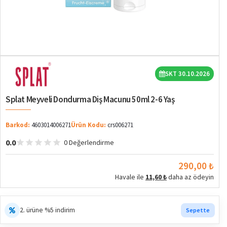
Yakın Miad
SKT 30.10.2026
Splat Meyveli Dondurma Diş Macunu 50ml 2-6 Yaş
Barkod:
4603014006271
Ürün Kodu:
crs006271
0.0
0 Değerlendirme
290,00 ₺
Havale ile
11,60 ₺
daha az ödeyin
2. ürüne %5 indirim
Sepette