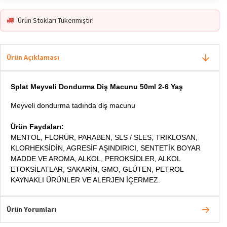
En Çok Ziyaret Edilen 2. Ürün
Trend
Ürün Stokları Tükenmiştir!
Ürün Açıklaması
Splat Meyveli Dondurma Diş Macunu 50ml 2-6 Yaş
Meyveli dondurma tadında diş macunu
Ürün Faydaları:
MENTOL, FLORÜR, PARABEN, SLS / SLES, TRİKLOSAN,
KLORHEKSİDİN, AGRESİF AŞINDIRICI, SENTETİK BOYAR
MADDE VE AROMA, ALKOL, PEROKSİDLER, ALKOL
ETOKSİLATLAR, SAKARİN, GMO, GLÜTEN, PETROL
KAYNAKLI ÜRÜNLER VE ALERJEN İÇERMEZ.
Ürün Yorumları