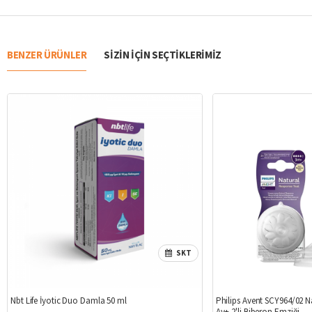
BENZER ÜRÜNLER
SIZIN IÇIN SEÇTIKLERIMIZ
SKT
Nbt Life İyotic Duo Damla 50 ml
Philips Avent SCY964/02 N
Ay+ 2'li Biberon Emziği