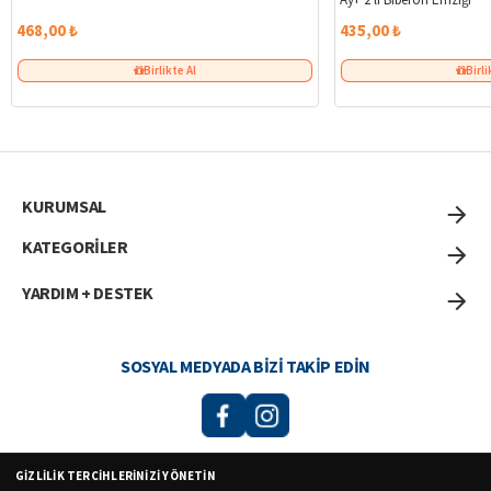
468,00 ₺
435,00 ₺
Birlikte Al
Birli
KURUMSAL
KATEGORİLER
YARDIM + DESTEK
SOSYAL MEDYADA BIZI TAKIP EDIN
GIZLILIK TERCIHLERINIZI YÖNETIN