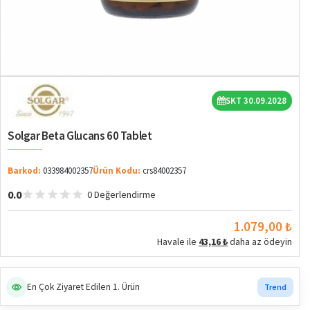
SKT 30.09.2028
Solgar Beta Glucans 60 Tablet
Barkod:
033984002357
Ürün Kodu:
crs84002357
0.0
0 Değerlendirme
1.079,00 ₺
Havale ile
43,16 ₺
daha az ödeyin
En Çok Ziyaret Edilen 1. Ürün
Trend