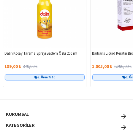
%44
Dalin Kolay Tarama Spreyi Badem Özlü 200 ml
Barbaris Liquid Keratin B
189,00 ₺
340,00 ₺
1.005,00 ₺
1.296,00 ₺
2. Ürün %10
2. Ü
KURUMSAL
KATEGORİLER