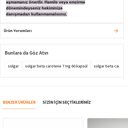
aşmamanız önerilir. Hamile veya emzirme
dönemindeyseniz hekiminize
danışmadan
kullanmamalısınız.
Ürün Yorumları
Bunlara da Göz Atın
solgar
solgar beta carotene 7 mg 60 kapsül
solgar beta caroten
BENZER ÜRÜNLER
SIZIN IÇIN SEÇTIKLERIMIZ