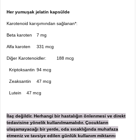
Her yumuşak jelatin kapsülde
Karotenoid karışımından sağlanan*:
Beta karoten
7 mg
Alfa karoten
331 mcg
Diğer Karotenoidler:
188 mcg
Kriptoksantin
94 mcg
Zeaksantin
47 mcg
Lutein
47 mcg
İ
laç değildir. Herhangi bir hastalığın önlenmesi ve direkt
tedavisine yönelik kullanılmamalıdır. Çocukların
ulaşamayacağı bir yerde, oda sıcaklığında muhafaza
etmeniz ve tavsiye edilen günlük kullanım miktarını