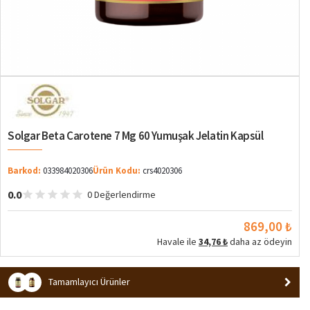
Solgar Beta Carotene 7 Mg 60 Yumuşak Jelatin Kapsül
Barkod:
033984020306
Ürün Kodu:
crs4020306
0.0
0 Değerlendirme
869,00 ₺
Havale ile
34,76 ₺
daha az ödeyin
Tamamlayıcı Ürünler