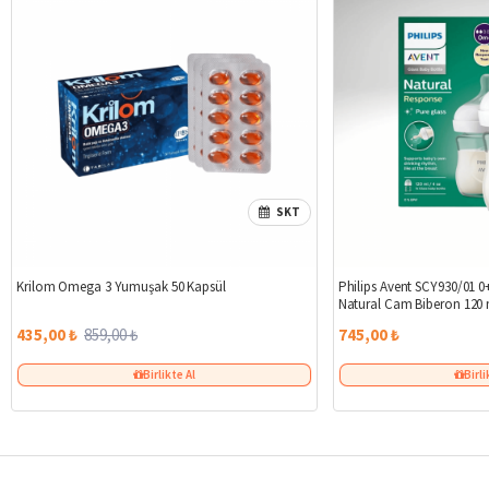
SKT
%49
Krilom Omega 3 Yumuşak 50 Kapsül
Philips Avent SCY930/01 0+
Natural Cam Biberon 120 
435,00 ₺
859,00 ₺
745,00 ₺
Birlikte Al
Birli