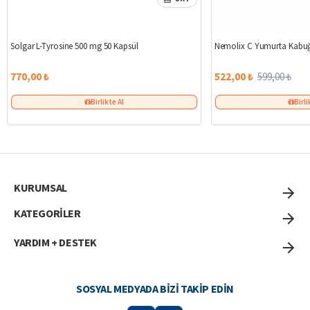
Solgar L-Tyrosine 500 mg 50 Kapsül
Nemolix C Yumurta Kabuğ
770,00 ₺
522,00 ₺
599,00 ₺
Birlikte Al
Birli
KURUMSAL
KATEGORİLER
YARDIM + DESTEK
SOSYAL MEDYADA BIZI TAKIP EDIN