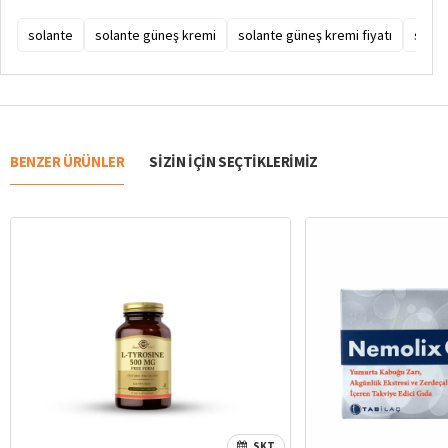
solante
solante güneş kremi
solante güneş kremi fiyatı
solan
BENZER ÜRÜNLER
SIZIN IÇIN SEÇTIKLERIMIZ
SKT