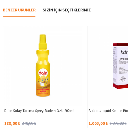
BENZER ÜRÜNLER
SIZIN IÇIN SEÇTIKLERIMIZ
%44
Dalin Kolay Tarama Spreyi Badem Özlü 200 ml
Barbaris Liquid Keratin B
189,00 ₺
340,00 ₺
1.005,00 ₺
1.296,00 ₺