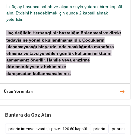
İlk üç ay boyunca sabah ve akşam suyla yutarak birer kapsül
alın. Etkisini hissedebilmek için günde 2 kapsül almak
yeterlidir.
laç değildir. Herhangi bir hastalığın önlenmesi ve direkt
İ
tedavisine yönelik kullanılmamalıdır. Çocukların
ulaşamayacağı bir yerde, oda sıcaklığında muhafaza
etmeniz ve tavsiye edilen günlük kullanım miktarını
aşmamanız önerilir. Hamile veya emzirme
dönemindeyseniz hekiminize
danışmadan
kullanmamalısınız.
Ürün Yorumları
Bunlara da Göz Atın
priorin intense avantajlı paket 120 60 kapsül
priorin
priorin inten