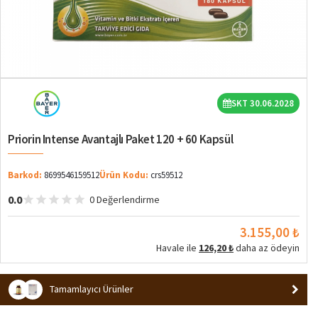
SKT 30.06.2028
Priorin Intense Avantajlı Paket 120 + 60 Kapsül
Barkod:
8699546159512
Ürün Kodu:
crs59512
0.0
0 Değerlendirme
3.155,00 ₺
Havale ile
126,20 ₺
daha az ödeyin
Tamamlayıcı Ürünler