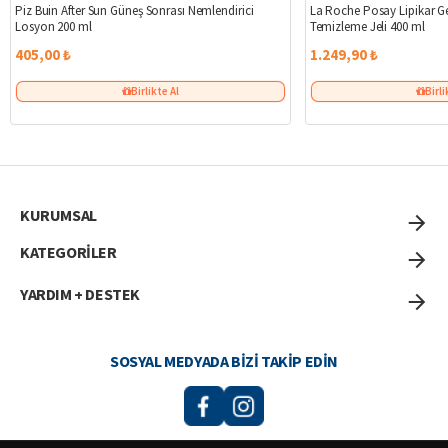
Piz Buin After Sun Güneş Sonrası Nemlendirici
La Roche Posay Lipikar G
Losyon 200 ml
Temizleme Jeli 400 ml
405,00 ₺
1.249,90 ₺
Birlikte Al
Birli
KURUMSAL
KATEGORİLER
YARDIM + DESTEK
SOSYAL MEDYADA BIZI TAKIP EDIN