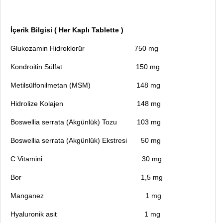
İçerik Bilgisi ( Her Kaplı Tablette )
Glukozamin Hidroklorür 750 mg
Kondroitin Sülfat 150 mg
Metilsülfonilmetan (MSM) 148 mg
Hidrolize Kolajen 148 mg
Boswellia serrata (Akgünlük) Tozu 103 mg
Boswellia serrata (Akgünlük) Ekstresi 50 mg
C Vitamini 30 mg
Bor 1,5 mg
Manganez 1 mg
Hyaluronik asit 1 mg