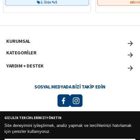
2. Ürün %5
Birli
KURUMSAL
KATEGORİLER
YARDIM + DESTEK
SOSYAL MEDYADA BIZI TAKIP EDIN
GIZLILIK TERCIHLERINIZI YÖNETIN
Curesel Turizm Ticaret Limited Şirketi 2026 ©
Site deneyimini iyileştirmek, analiz yapmak ve tercihlerinizi hatırlamak
için çerezler kullanıyoruz.