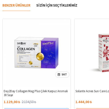
BENZER ÜRÜNLER
SIZIN IÇIN SEÇTIKLERIMIZ
SKT
%47
Day2Day Collagen Mag Plus Çilek Karpuz Aromalı
Solante Acnes Sun Care L
30 Saşe
1.129,00 ₺
2.134,50 ₺
1.444,00 ₺