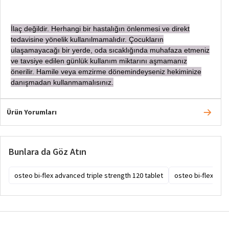
İ
laç değildir. Herhangi bir hastalığın önlenmesi ve direkt
tedavisine yönelik kullanılmamalıdır. Çocukların
ulaşamayacağı bir yerde, oda sıcaklığında muhafaza etmeniz
ve tavsiye edilen günlük kullanım miktarını aşmamanız
önerilir. Hamile veya emzirme dönemindeyseniz hekiminize
danışmadan
kullanmamalısınız.
Ürün Yorumları
Bunlara da Göz Atın
osteo bi-flex advanced triple strength 120 tablet
osteo bi-flex
o