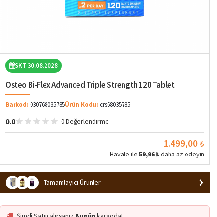
SKT 30.08.2028
Osteo Bi-Flex Advanced Triple Strength 120 Tablet
Barkod:
030768035785
Ürün Kodu:
crs68035785
0.0
0 Değerlendirme
1.499,00 ₺
Havale ile
59,96 ₺
daha az ödeyin
Tamamlayıcı Ürünler
Şimdi Satın alırsanız
Bugün
kargoda!