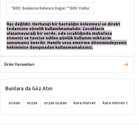
*BRD: Beslenme Referans Değeri **BRD Yoktur
İlaç değildir. Herhangi bir hastalığın önlenmesi ve direkt
tedavisine yönelik kullanılmamalıdır. Çocukların
ulaşamayacağı bir yerde, oda sıcaklığında muhafaza
etmeniz ve tavsiye edilen günlük kullanım miktarını
aşmamanız önerilir. Hamile veya emzirme dönemindeyseniz
hekiminize danışmadan kullanmamalısınız.
Ürün Yorumları
Bunlara da Göz Atın
ocean
orzax
orzax ocean
kara mürver
kara mürver c vitam