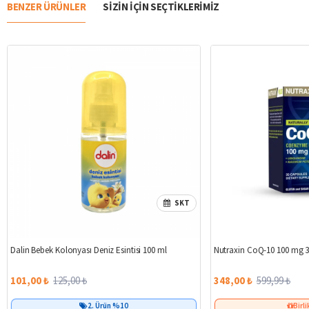
BENZER ÜRÜNLER
SIZIN IÇIN SEÇTIKLERIMIZ
SKT
%19
Dalin Bebek Kolonyası Deniz Esintisi 100 ml
Nutraxin CoQ-10 100 mg 3
101,00 ₺
125,00 ₺
348,00 ₺
599,99 ₺
2. Ürün %10
Birli