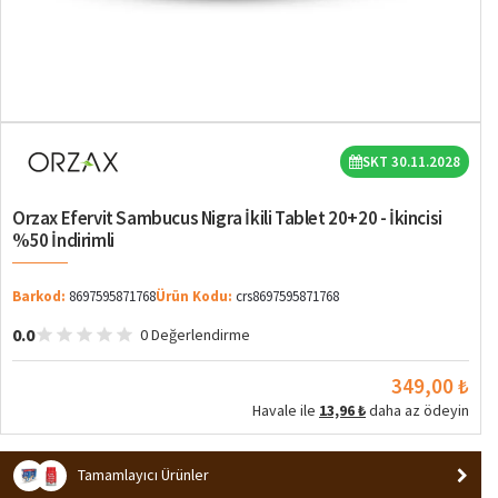
SKT 30.11.2028
Orzax Efervit Sambucus Nigra İkili Tablet 20+20 - İkincisi
%50 İndirimli
Barkod:
8697595871768
Ürün Kodu:
crs8697595871768
0.0
0 Değerlendirme
349,00 ₺
Havale ile
13,96 ₺
daha az ödeyin
Tamamlayıcı Ürünler