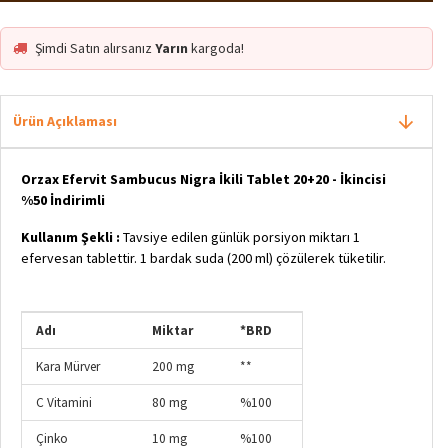
Şimdi Satın alırsanız
Yarın
kargoda!
Ürün Açıklaması
Orzax Efervit Sambucus Nigra İkili Tablet 20+20 - İkincisi
%50 İndirimli
Kullanım Şekli :
Tavsiye edilen günlük porsiyon miktarı 1
efervesan tablettir. 1 bardak suda (200 ml) çözülerek tüketilir.
Adı
Miktar
*BRD
Kara Mürver
200 mg
**
C Vitamini
80 mg
%100
Çinko
10 mg
%100