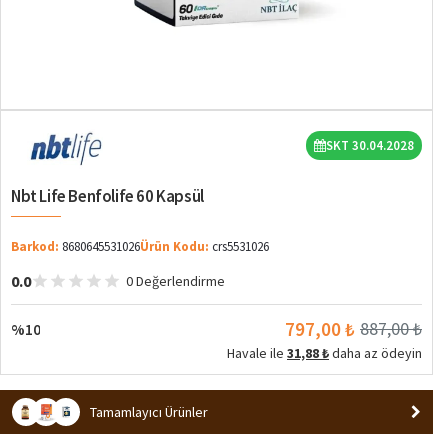
%10
SKT 30.04.2028
Nbt Life Benfolife 60 Kapsül
Barkod:
8680645531026
Ürün Kodu:
crs5531026
0.0
0 Değerlendirme
797,00 ₺
887,00 ₺
%10
Havale ile
31,88 ₺
daha az ödeyin
Tamamlayıcı Ürünler