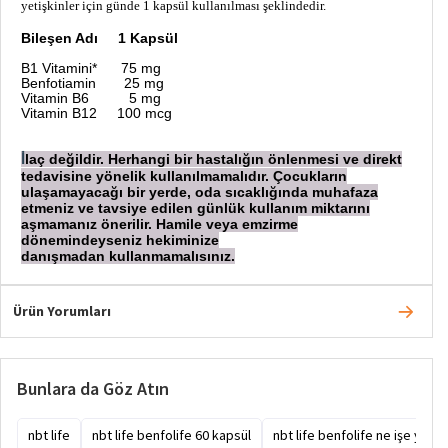
yetişkinler için günde 1 kapsül kullanılması şeklindedir.
Bileşen Adı 1 Kapsül
B1 Vitamini* 75 mg
Benfotiamin 25 mg
Vitamin B6 5 mg
Vitamin B12 100 mcg
laç değildir. Herhangi bir hastalığın önlenmesi ve direkt
İ
tedavisine yönelik kullanılmamalıdır. Çocukların
ulaşamayacağı bir yerde, oda sıcaklığında muhafaza
etmeniz ve tavsiye edilen günlük kullanım miktarını
aşmamanız önerilir. Hamile veya emzirme
dönemindeyseniz hekiminize
danışmadan
kullanmamalısınız.
Ürün Yorumları
Bunlara da Göz Atın
nbt life
nbt life benfolife 60 kapsül
nbt life benfolife ne işe yarar