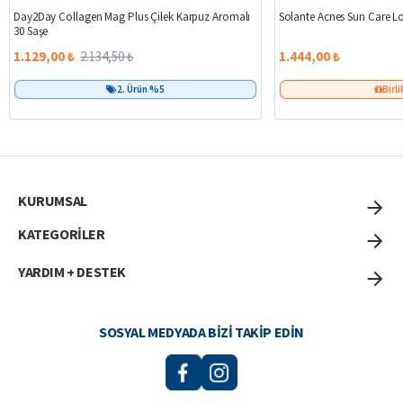
%47
Day2Day Collagen Mag Plus Çilek Karpuz Aromalı
Solante Acnes Sun Care L
30 Saşe
1.129,00 ₺
2.134,50 ₺
1.444,00 ₺
2. Ürün %5
Birli
KURUMSAL
KATEGORİLER
YARDIM + DESTEK
SOSYAL MEDYADA BIZI TAKIP EDIN