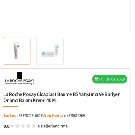
SKT 28.02.2029
La Roche Posay Cicaplast Baume B5 Yatıştırıcı Ve Bariyer
Onarıcı Bakım Kremi 40 Ml
Barkod:
3337875816809
Ürün Kodu:
crs875816809
0.0
0 Değerlendirme