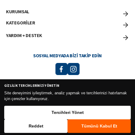
KURUMSAL
KATEGORİLER
YARDIM + DESTEK
SOSYAL MEDYADA BIZI TAKIP EDIN
GIZLILIK TERCIHLERINIZI YÖNETIN
Curesel Turizm Ticaret Limited Şirketi 2026 ©
Site deneyimini iyileştirmek, analiz yapmak ve tercihlerinizi hatırlamak
için çerezler kullanıyoruz.
Tercihleri Yönet
Reddet
Tümünü Kabul Et
WhatsApp
Sepete Ekle