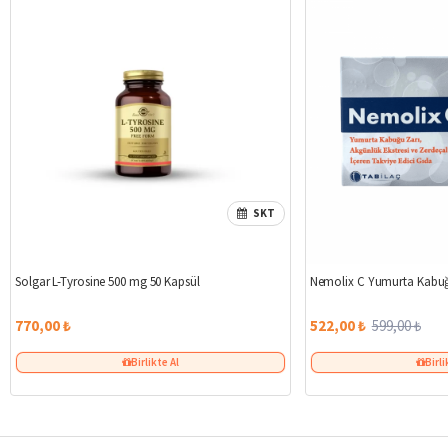
SKT
Solgar L-Tyrosine 500 mg 50 Kapsül
Nemolix C Yumurta Kabuğ
770,00 ₺
522,00 ₺
599,00 ₺
Birlikte Al
Birli