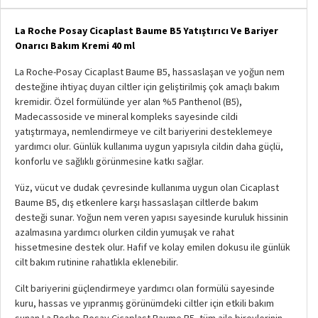
La Roche Posay Cicaplast Baume B5 Yatıştırıcı Ve Bariyer
Onarıcı Bakım Kremi 40 ml
La Roche-Posay Cicaplast Baume B5, hassaslaşan ve yoğun nem
desteğine ihtiyaç duyan ciltler için geliştirilmiş çok amaçlı bakım
kremidir. Özel formülünde yer alan %5 Panthenol (B5),
Madecassoside ve mineral kompleks sayesinde cildi
yatıştırmaya, nemlendirmeye ve cilt bariyerini desteklemeye
yardımcı olur. Günlük kullanıma uygun yapısıyla cildin daha güçlü,
konforlu ve sağlıklı görünmesine katkı sağlar.
Yüz, vücut ve dudak çevresinde kullanıma uygun olan Cicaplast
Baume B5, dış etkenlere karşı hassaslaşan ciltlerde bakım
desteği sunar. Yoğun nem veren yapısı sayesinde kuruluk hissinin
azalmasına yardımcı olurken cildin yumuşak ve rahat
hissetmesine destek olur. Hafif ve kolay emilen dokusu ile günlük
cilt bakım rutinine rahatlıkla eklenebilir.
Cilt bariyerini güçlendirmeye yardımcı olan formülü sayesinde
kuru, hassas ve yıpranmış görünümdeki ciltler için etkili bakım
sunan La Roche-Posay Cicaplast Baume B5, tüm aile bireylerinin