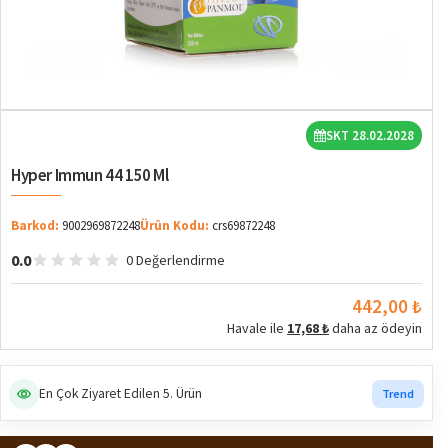
SKT 28.02.2028
Hyper Immun 44 150 Ml
Barkod:
9002969872248
Ürün Kodu:
crs69872248
0.0
0 Değerlendirme
442,00 ₺
Havale ile
17,68 ₺
daha az ödeyin
En Çok Ziyaret Edilen 5. Ürün
Trend