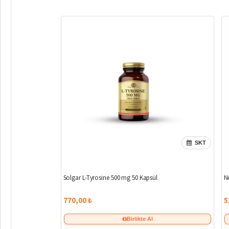
SKT
Solgar L-Tyrosine 500 mg 50 Kapsül
N
770,00 ₺
5
Birlikte Al