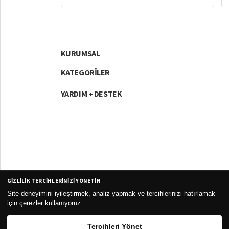
KURUMSAL
KATEGORİLER
YARDIM + DESTEK
GIZLILIK TERCIHLERINIZI YÖNETIN
Site deneyimini iyileştirmek, analiz yapmak ve tercihlerinizi hatırlamak
Curesel Turizm
için çerezler kullanıyoruz.
Tercihleri Yönet