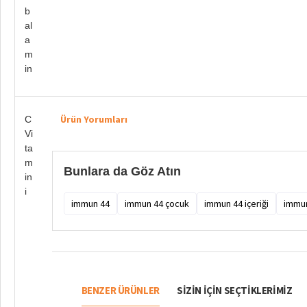
b
al
a
m
in
Ürün Yorumları
C
Vi
ta
m
Bunlara da Göz Atın
in
i
immun 44
immun 44 çocuk
immun 44 içeriği
immun
BENZER ÜRÜNLER
SIZIN IÇIN SEÇTIKLERIMIZ