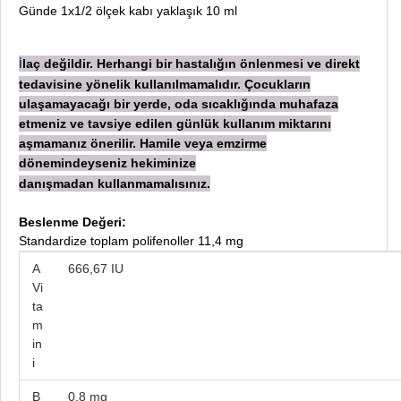
Günde 1x1/2 ölçek kabı yaklaşık 10 ml
laç değildir. Herhangi bir hastalığın önlenmesi ve direkt
İ
tedavisine yönelik kullanılmamalıdır. Çocukların
ulaşamayacağı bir yerde, oda sıcaklığında muhafaza
etmeniz ve tavsiye edilen günlük kullanım miktarını
aşmamanız önerilir. Hamile veya emzirme
dönemindeyseniz hekiminize
danışmadan
kullanmamalısınız.
Beslenme Değeri:
Standardize toplam polifenoller 11,4 mg
A
666,67 IU
Vi
ta
m
in
i
B
0,8 mg