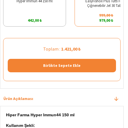
Hyper Immun 44 150 ml
EasyFishoil Plus Tutti Frutti
Çiğnenebilir Jel 30 Tablet
999,00 ₺
442,00 ₺
979,00 ₺
Toplam :
1.421,00 ₺
Birlikte Sepete Ekle
Ürün Açıklaması
Hiper Farma Hyper Immun44 150 ml
Kullanım Şekli: