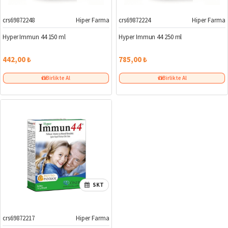
crs69872248
Hiper Farma
crs69872224
Hiper Farma
Hyper Immun 44 150 ml
Hyper Immun 44 250 ml
442,00 ₺
785,00 ₺
Birlikte Al
Birlikte Al
SKT
crs69872217
Hiper Farma