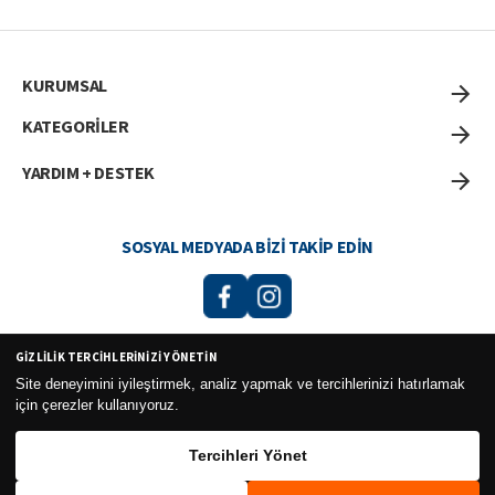
KURUMSAL
KATEGORİLER
YARDIM + DESTEK
SOSYAL MEDYADA BIZI TAKIP EDIN
GIZLILIK TERCIHLERINIZI YÖNETIN
Curesel Turizm Ticaret Limited Şirketi 2026 ©
Site deneyimini iyileştirmek, analiz yapmak ve tercihlerinizi hatırlamak
için çerezler kullanıyoruz.
Tercihleri Yönet