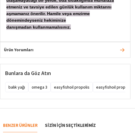
ulaşamayacağı bir yerde, oda sıcaklığında muhafaza
etmeniz ve tavsiye edilen günlük kullanım miktarını
aşmamanız önerilir. Hamile veya emzirme
dönemindeyseniz hekiminize
danışmadan
kullanmamalısınız.
Ürün Yorumları
Bunlara da Göz Atın
balık yağı
omega 3
easyfishoil propolis
easyfishoil propolis n
BENZER ÜRÜNLER
SIZIN IÇIN SEÇTIKLERIMIZ