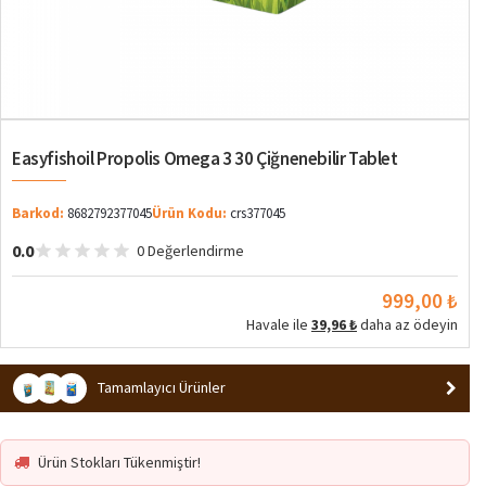
Easyfishoil Propolis Omega 3 30 Çiğnenebilir Tablet
Barkod:
8682792377045
Ürün Kodu:
crs377045
0.0
0 Değerlendirme
999,00 ₺
Havale ile
39,96 ₺
daha az ödeyin
Tamamlayıcı Ürünler
Ürün Stokları Tükenmiştir!