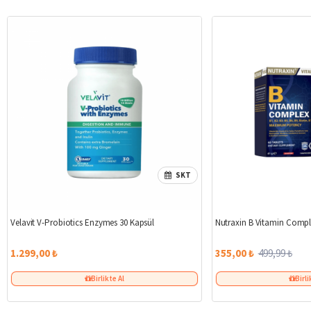
SKT
Velavit V-Probiotics Enzymes 30 Kapsül
Nutraxin B Vitamin Compl
1.299,00 ₺
355,00 ₺
499,99 ₺
Birlikte Al
Birli