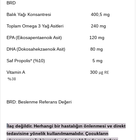
BRD
Balık Yağı Konsantresi 400,5 mg
Toplam Omega 3 Yağ Asitleri 240 mg
EPA (Eikosapentaenoik Asit) 120 mg
DHA (Dokosahekzaenoik Asit) 80 mg
Saf Propolis* (%10) 5 mg
µg RE
Vitamin A 300
%38
BRD: Beslenme Referans Değeri
laç değildir. Herhangi bir hastalığın önlenmesi ve direkt
İ
tedavisine yönelik kullanılmamalıdır. Çocukların