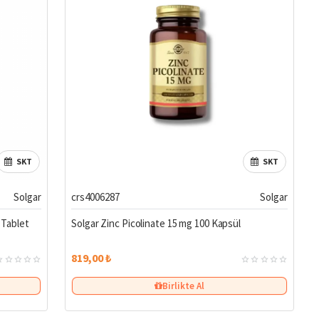
SKT
SKT
Solgar
crs4006287
Solgar
 Tablet
Solgar Zinc Picolinate 15 mg 100 Kapsül
819,00 ₺
Birlikte Al