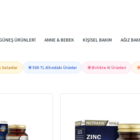
GÜNEŞ ÜRÜNLERI
ANNE & BEBEK
KIŞISEL BAKIM
AĞIZ BAK
k Satanlar
500 TL Altındaki Ürünler
Birlikte Al Ürünleri