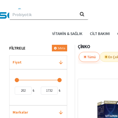
Evin
için
ne
arıyorsun?
VITAMIN & SAĞLIK
CILT BAKIMI
ÇINKO
FILTRELE
Sıfırla
Tümü
En Ço
Fiyat
₺
₺
Markalar