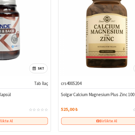
SKT
Tab İlaç
crs4005204
Kapsül
Solgar Calcium Magnesium Plus Zinc 100
525,00 ₺
rlikte Al
Birlikte Al