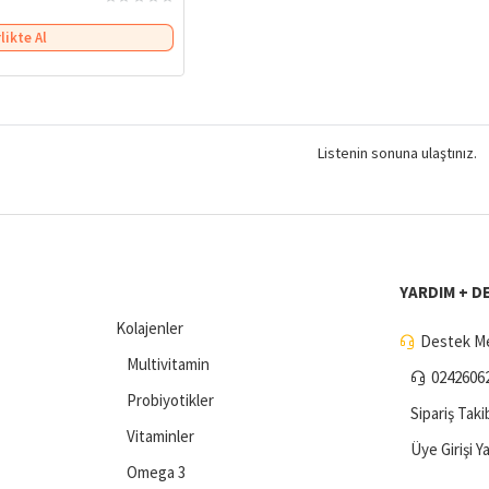
rlikte Al
Listenin sonuna ulaştınız.
YARDIM + D
Kolajenler
Destek Me
Multivitamin
0242606
Probiyotikler
Sipariş Taki
Vitaminler
Üye Girişi Y
Omega 3