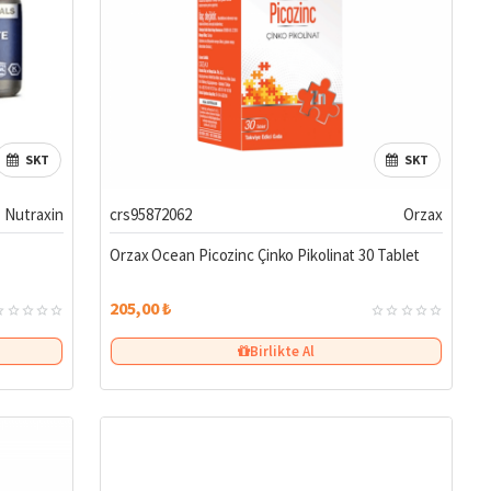
SKT
SKT
Nutraxin
crs95872062
Orzax
Orzax Ocean Picozinc Çinko Pikolinat 30 Tablet
205,00 ₺
Birlikte Al