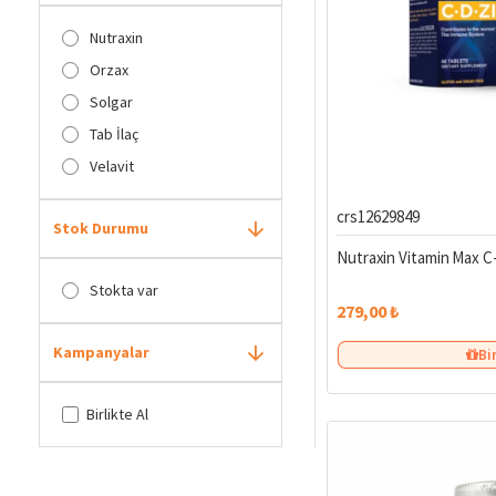
Nutraxin
Orzax
Solgar
Tab İlaç
Velavit
crs12629849
Stok Durumu
Nutraxin Vitamin Max C
Stokta var
279,00 ₺
Kampanyalar
Bi
Birlikte Al