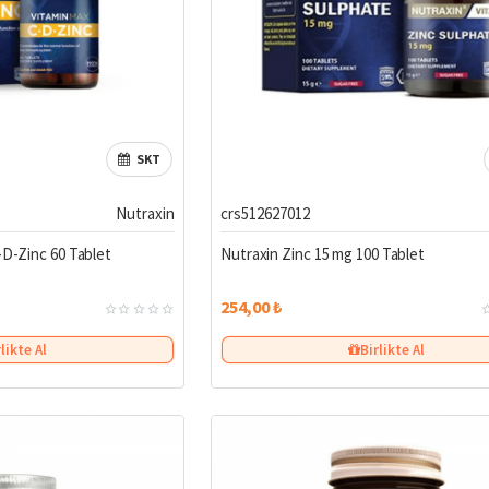
SKT
Nutraxin
crs512627012
-D-Zinc 60 Tablet
Nutraxin Zinc 15 mg 100 Tablet
254,00 ₺
rlikte Al
Birlikte Al