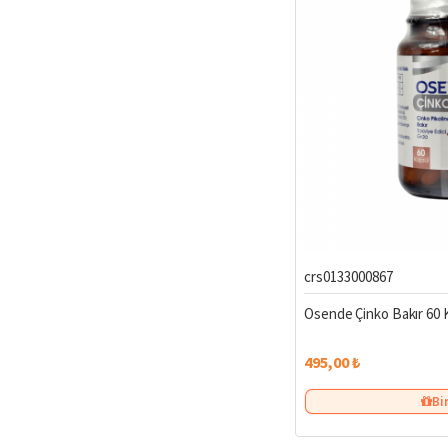
crs0133000867
Osende Çinko Bakır 60 
495,00 ₺
Bi