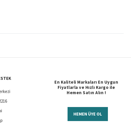
ESTEK
En Kaliteli Markaları En Uygun
Fiyatlarla ve Hızlı Kargo ile
rkezi
Hemen Satın Alın !
2216
bi
HEMEN ÜYE OL
ap