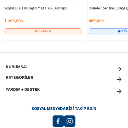
Solgar EFA 1300 mg Omega 3-6-9 60 Kapsül
Osende Koenzim 100mg Q
1.209,00 ₺
469,00 ₺
Birlikte Al
2. Ü
KURUMSAL
KATEGORİLER
YARDIM + DESTEK
SOSYAL MEDYADA BIZI TAKIP EDIN