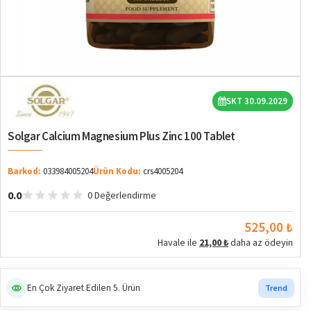
SKT 30.09.2029
Solgar Calcium Magnesium Plus Zinc 100 Tablet
Barkod:
033984005204
Ürün Kodu:
crs4005204
0.0
0 Değerlendirme
525,00 ₺
Havale ile
21,00 ₺
daha az ödeyin
En Çok Ziyaret Edilen 5. Ürün
Trend