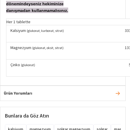
dönemindeyseniz hekiminize
danışmadan
kullanmamalısınız.
Her 1 tablette
Kalsiyum
33
(glukonat, karbonat, sitrat)
Magnezyum
13
(glukonat, oksit, sitrat)
Çinko
(glukonat)
Ürün Yorumları
Bunlara da Göz Atın
kalsiyum
magnezyum
solgar magnezyum
solgar
magnezyu