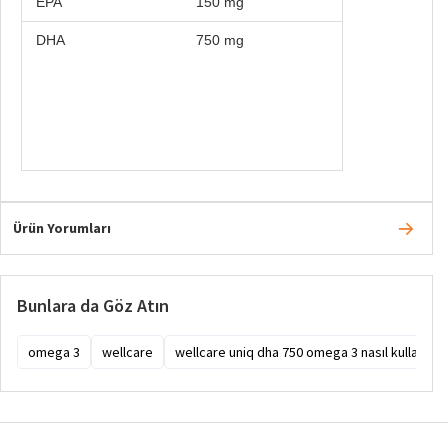
EPA
150 mg
DHA
750 mg
Ürün Yorumları
Bunlara da Göz Atın
omega 3
wellcare
wellcare uniq dha 750 omega 3 nasıl kullanılır