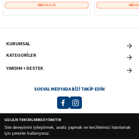
Birlikte Al
Birli
KURUMSAL
KATEGORİLER
YARDIM + DESTEK
SOSYAL MEDYADA BIZI TAKIP EDIN
GIZLILIK TERCIHLERINIZI YÖNETIN
Curesel Turizm Ticaret Limited Şirketi 2026 ©
Site deneyimini iyileştirmek, analiz yapmak ve tercihlerinizi hatırlamak
için çerezler kullanıyoruz.