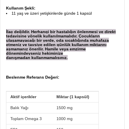
Kullanım Şekli:
11 yaş ve üzeri yetişkinlerde günde 1 kapsül
İlaç değildir. Herhangi bir hastalığın önlenmesi ve direkt
tedavisine yönelik kullanılmamalıdır. Çocukların
ulaşamayacağı bir yerde, oda sıcaklığında muhafaza
etmeniz ve tavsiye edilen günlük kullanım miktarını
aşmamanız önerilir. Hamile veya emzirme
dönemindeyseniz hekiminize
danışmadan
kullanmamalısınız.
Beslenme Referans Değeri:
Aktif içerikler
Miktar (1 kapsül)
Balık Yağı
1500 mg
Toplam Omega 3
1000 mg