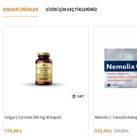
BENZER ÜRÜNLER
SIZIN IÇIN SEÇTIKLERIMIZ
SKT
Solgar L-Tyrosine 500 mg 50 Kapsül
Nemolix C Yumurta Kabuğ
770,00 ₺
522,00 ₺
599,00 ₺