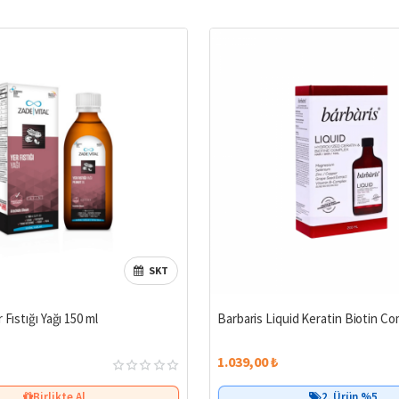
SKT
 Fıstığı Yağı 150 ml
Barbaris Liquid Keratin Biotin Co
1.039,00 ₺
Birlikte Al
2. Ürün %5