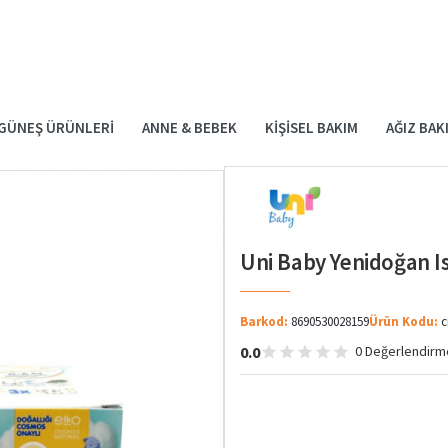
GÜNEŞ ÜRÜNLERI
ANNE & BEBEK
KIŞISEL BAKIM
AĞIZ BAK
Uni Baby Yenidoğan Is
Barkod:
8690530028159
Ürün Kodu:
c
0.0
0 Değerlendirm