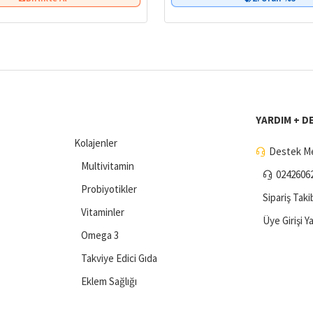
YARDIM + D
Kolajenler
Destek Me
Multivitamin
0242606
Probiyotikler
Sipariş Taki
Vitaminler
Üye Girişi Y
Omega 3
Takviye Edici Gıda
Eklem Sağlığı