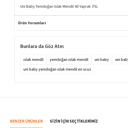
Uni Baby Yenidoğan Islak Mendil 40 Yaprak 3'lü
Ürün Yorumları
Bunlara da Göz Atın
ıslak mendil
yenidoğan ıslak mendil
uni baby
uni bab
uni baby yenidoğan ıslak mendil en ucuz
BENZER ÜRÜNLER
SIZIN IÇIN SEÇTIKLERIMIZ