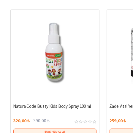
%18
Natura Code Buzzy Kids Body Spray 100 ml
Zade Vital Yer
320,00 ₺
390,00 ₺
259,00 ₺
Birlikte Al