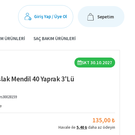
Giriş Yap / Üye Ol
Sepetim
IM ÜRÜNLERI
SAÇ BAKIM ÜRÜNLERI
SKT 30.10.2027
lak Mendil 40 Yaprak 3'lü
rs30028159
e
135,00 ₺
Havale ile
5,40 ₺
daha az ödeyin