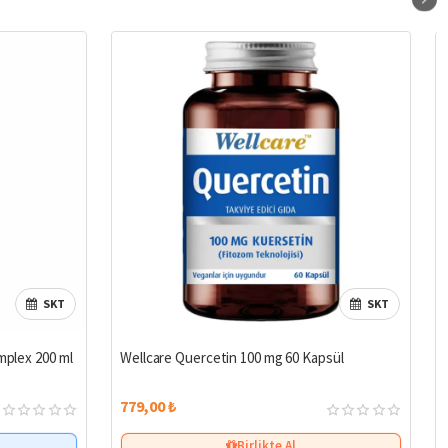
SKT
SKT
mplex 200 ml
Wellcare Quercetin 100 mg 60 Kapsül
779,00 ₺
Birlikte Al