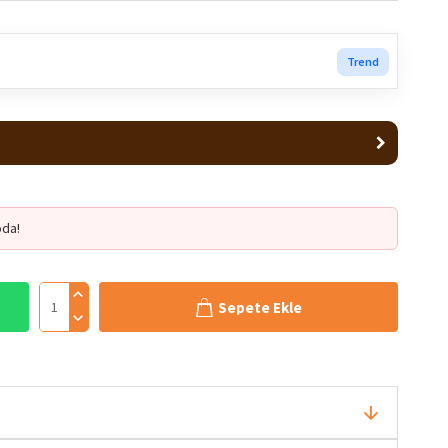
Trend
da!
Sepete Ekle