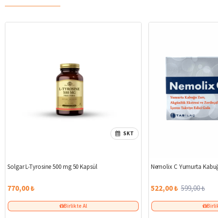
SKT
Solgar L-Tyrosine 500 mg 50 Kapsül
Nemolix C Yumurta Kabuğ
770,00 ₺
522,00 ₺
599,00 ₺
Birlikte Al
Birli