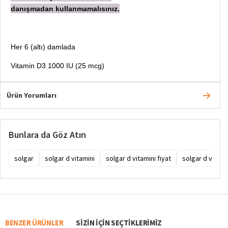
danışmadan
kullanmamalısınız.
Her 6 (altı) damlada
Vitamin D3 1000 IU (25 mcg)
Ürün Yorumları
Bunlara da Göz Atın
solgar
solgar d vitamini
solgar d vitamini fiyat
solgar d vitami
BENZER ÜRÜNLER
SIZIN IÇIN SEÇTIKLERIMIZ