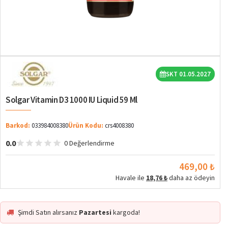
SKT 01.05.2027
Solgar Vitamin D3 1000 IU Liquid 59 Ml
Barkod:
033984008380
Ürün Kodu:
crs4008380
0.0
0 Değerlendirme
469,00 ₺
Havale ile
18,76 ₺
daha az ödeyin
Şimdi Satın alırsanız
Pazartesi
kargoda!