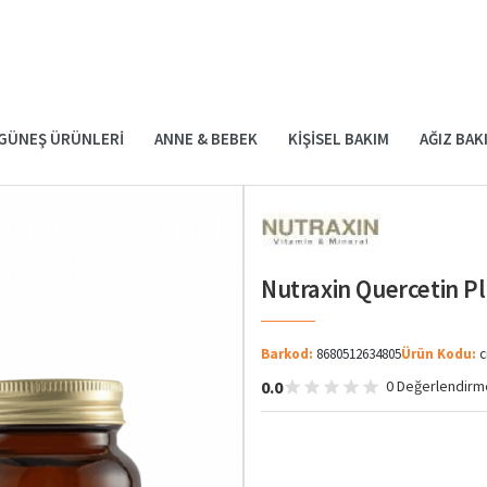
GÜNEŞ ÜRÜNLERI
ANNE & BEBEK
KIŞISEL BAKIM
AĞIZ BAK
Nutraxin Quercetin P
Barkod:
8680512634805
Ürün Kodu:
c
0.0
0 Değerlendirm