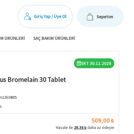
Giriş Yap / Üye Ol
Sepetim
IM ÜRÜNLERI
SAÇ BAKIM ÜRÜNLERI
SKT 30.11.2028
lus Bromelain 30 Tablet
rs12634805
e
509,00 ₺
Havale ile
20,36 ₺
daha az ödeyin