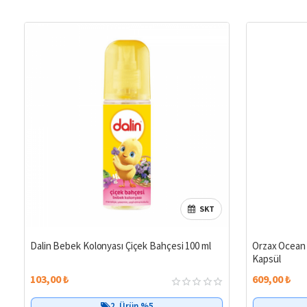
SKT
Dalin Bebek Kolonyası Çiçek Bahçesi 100 ml
Orzax Ocean 
Kapsül
103,00 ₺
609,00 ₺
2. Ürün %5