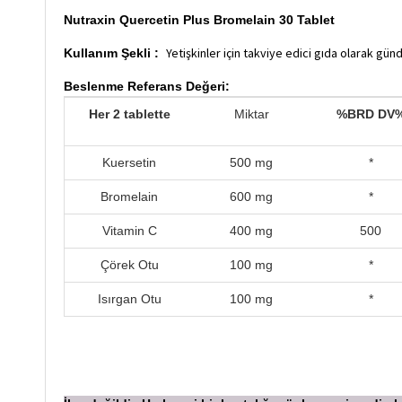
Nutraxin Quercetin Plus Bromelain 30 Tablet
Yetişkinler için takviye edici gıda olarak günd
Kullanım Şekli :
Beslenme Referans Değeri:
Her 2 tablette
Miktar
%BRD
DV
Kuersetin
500 mg
*
Bromelain
600 mg
*
Vitamin C
400 mg
500
Çörek Otu
100 mg
*
Isırgan Otu
100 mg
*