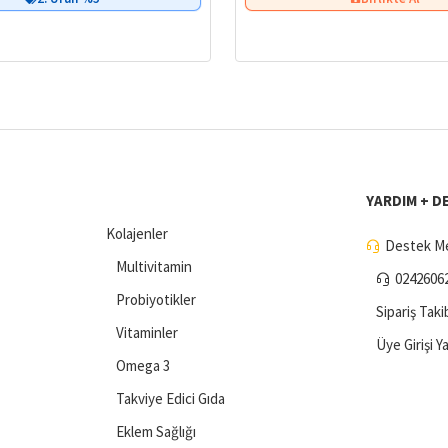
YARDIM + D
Kolajenler
Destek Me
Multivitamin
0242606
Probiyotikler
Sipariş Taki
Vitaminler
Üye Girişi Y
Omega 3
Takviye Edici Gıda
Eklem Sağlığı