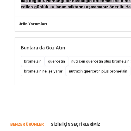
İ
laç değildir. Herhangi bir hastalığın önlenmesi ve dire
edilen günlük kullanım miktarını aşmamanız önerilir.
Ürün Yorumları
Bunlara da Göz Atın
bromelain
quercetin
nutraxin quercetin plus bromelain 
bromelain ne işe yarar
nutraxin quercetin plus bromelain
BENZER ÜRÜNLER
SIZIN IÇIN SEÇTIKLERIMIZ