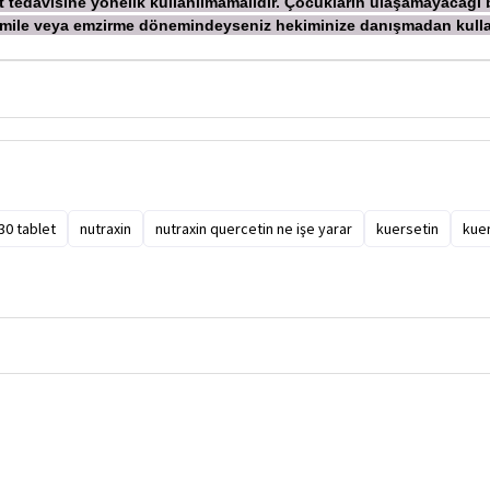
kt tedavisine yönelik kullanılmamalıdır. Çocukların ulaşamayacağı 
 Hamile veya emzirme dönemindeyseniz hekiminize danışmadan
kull
30 tablet
nutraxin
nutraxin quercetin ne işe yarar
kuersetin
kuer