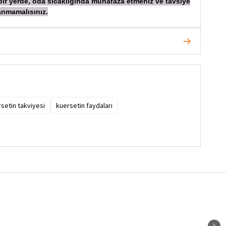
bir yerde, oda
sıcaklığında muhafaza etmeniz ve tavsiye
anmamalısınız.
setin takviyesi
kuersetin faydaları