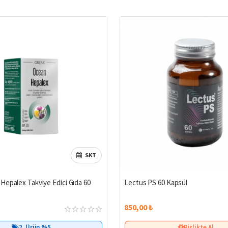
SKT
Hepalex Takviye Edici Gıda 60
Lectus PS 60 Kapsül
850,00 ₺
2. Ürün %5
Birlikte Al