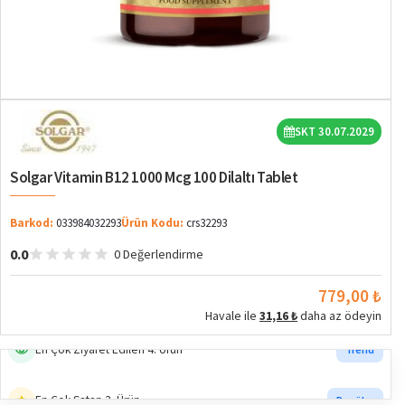
SKT 30.07.2029
Solgar Vitamin B12 1000 Mcg 100 Dilaltı Tablet
Barkod:
033984032293
Ürün Kodu:
crs32293
0.0
0 Değerlendirme
779,00 ₺
Havale ile
31,16 ₺
daha az ödeyin
En Çok Ziyaret Edilen 4. Ürün
Trend
En Çok Satan 3. Ürün
Popüler