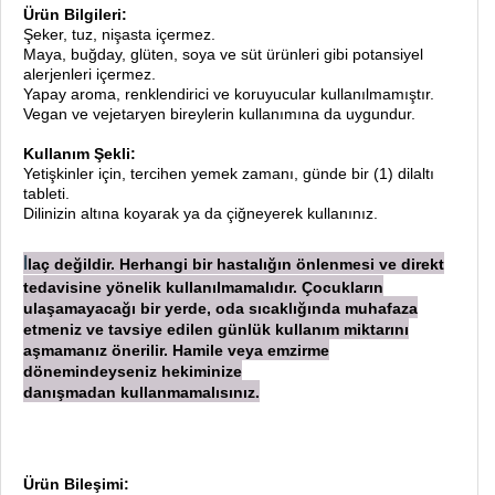
Ürün Bilgileri:
Şeker, tuz, nişasta içermez.
Maya, buğday, glüten, soya ve süt ürünleri gibi potansiyel
alerjenleri içermez.
Yapay aroma, renklendirici ve koruyucular kullanılmamıştır.
Vegan ve vejetaryen bireylerin kullanımına da uygundur.
Kullanım Şekli:
Yetişkinler için, tercihen yemek zamanı, günde bir (1) dilaltı
tableti.
Dilinizin altına koyarak ya da çiğneyerek kullanınız.
laç değildir. Herhangi bir hastalığın önlenmesi ve direkt
İ
tedavisine yönelik kullanılmamalıdır. Çocukların
ulaşamayacağı bir yerde, oda sıcaklığında muhafaza
etmeniz ve tavsiye edilen günlük kullanım miktarını
aşmamanız önerilir. Hamile veya emzirme
dönemindeyseniz hekiminize
danışmadan
kullanmamalısınız.
Ürün Bileşimi: