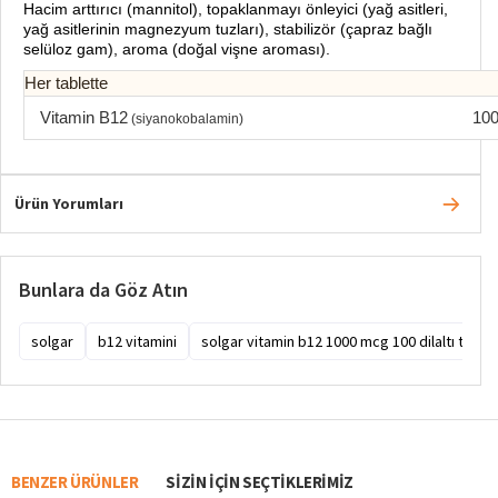
Hacim arttırıcı (mannitol), topaklanmayı önleyici (yağ asitleri,
yağ asitlerinin magnezyum tuzları), stabilizör (çapraz bağlı
selüloz gam), aroma (doğal vişne aroması).
Her tablette
Vitamin B12
10
(siyanokobalamin)
Ürün Yorumları
Bunlara da Göz Atın
solgar
b12 vitamini
solgar vitamin b12 1000 mcg 100 dilaltı tablet
BENZER ÜRÜNLER
SIZIN IÇIN SEÇTIKLERIMIZ