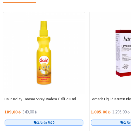
%44
Dalin Kolay Tarama Spreyi Badem Özlü 200 ml
Barbaris Liquid Keratin B
189,00 ₺
340,00 ₺
1.005,00 ₺
1.296,00 ₺
2. Ürün %10
2. Ü