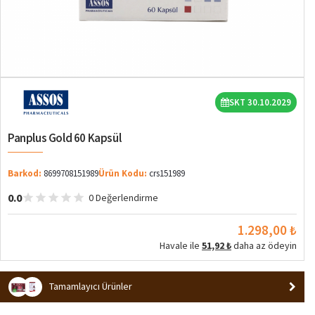
SKT 30.10.2029
Panplus Gold 60 Kapsül
Barkod:
8699708151989
Ürün Kodu:
crs151989
0.0
0 Değerlendirme
1.298,00 ₺
Havale ile
51,92 ₺
daha az ödeyin
Tamamlayıcı Ürünler