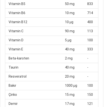
Vitamin B5
50 mg
833
Vitamin B6
10 mg
714
Vitamin B12
10 µg
400
Vitamin C
90 mg
113
Vitamin D
5 µg
100
Vitamin E
40 mg
333
Beta-karoten
2 mg
-
Taurin
40 mg
-
Resveratrol
20 mg
-
Bakır
1000 µg
100
Çinko
15 mg
150
Demir
17 mg
121