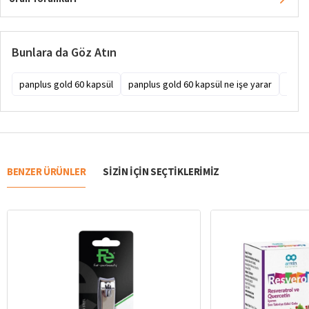
Bunlara da Göz Atın
panplus gold 60 kapsül
panplus gold 60 kapsül ne işe yarar
panpl
BENZER ÜRÜNLER
SIZIN IÇIN SEÇTIKLERIMIZ