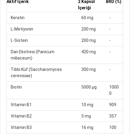
Aktif İçerik
2 Kapsül
BRD (%)
İçeriği
Keratin
60 mg
-
L-Metiyonin
200 mg
-
L-Sistein
200 mg
-
Darı Ekstresi (Panicum
420 mg
-
miliaceum)
Tıbbi Küf (Saccharomyces
300 mg
-
cerevisiae)
Biotin
5000 µg
1000
0
Vitamin B1
10 mg
909
Vitamin B2
5 mg
357
Vitamin B3
16 mg
100