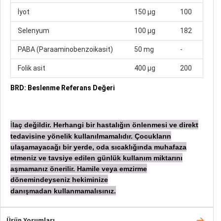
İyot
150 µg
100
Selenyum
100 µg
182
PABA (Paraaminobenzoikasit)
50 mg
-
Folik asit
400 µg
200
BRD: Beslenme Referans Değeri
laç değildir. Herhangi bir hastalığın önlenmesi ve direkt
İ
tedavisine yönelik kullanılmamalıdır. Çocukların
ulaşamayacağı bir yerde, oda sıcaklığında muhafaza
etmeniz ve tavsiye edilen günlük kullanım miktarını
aşmamanız önerilir. Hamile veya emzirme
dönemindeyseniz hekiminize
danışmadan
kullanmamalısınız.
Ürün Yorumları