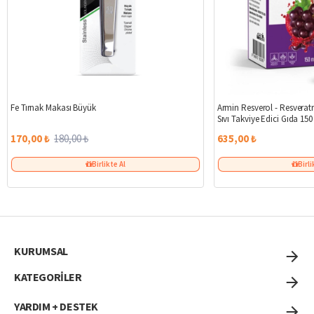
%6
Fe Tırnak Makası Büyük
Armin Resverol - Resveratr
Sıvı Takviye Edici Gıda 150
170,00 ₺
180,00 ₺
635,00 ₺
Birlikte Al
Birli
KURUMSAL
KATEGORİLER
YARDIM + DESTEK