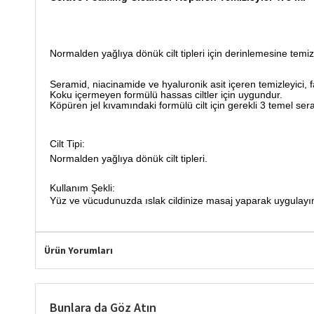
Normalden yağlıya dönük cilt tipleri için derinlemesine temiz
Seramid, niacinamide ve hyaluronik asit içeren temizleyici, faz
Koku içermeyen formülü hassas ciltler için uygundur.
Köpüren jel kıvamındaki formülü cilt için gerekli 3 temel ser
Cilt Tipi:
Normalden yağlıya dönük cilt tipleri.
Kullanım Şekli:
Yüz ve vücudunuzda ıslak cildinize masaj yaparak uygulayı
Ürün Yorumları
Bunlara da Göz Atın