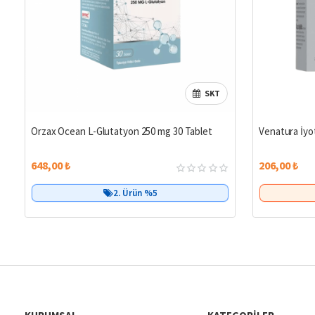
SKT
Orzax Ocean L-Glutatyon 250 mg 30 Tablet
Venatura İyo
648,00 ₺
206,00 ₺
2. Ürün %5