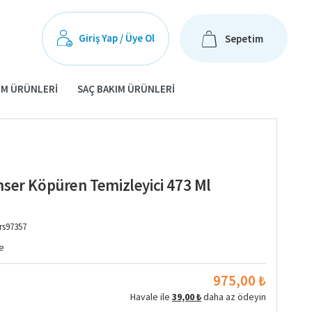
Giriş Yap / Üye Ol
Sepetim
IM ÜRÜNLERI
SAÇ BAKIM ÜRÜNLERI
ser Köpüren Temizleyici 473 Ml
rs97357
e
975,00 ₺
Havale ile
39,00 ₺
daha az ödeyin