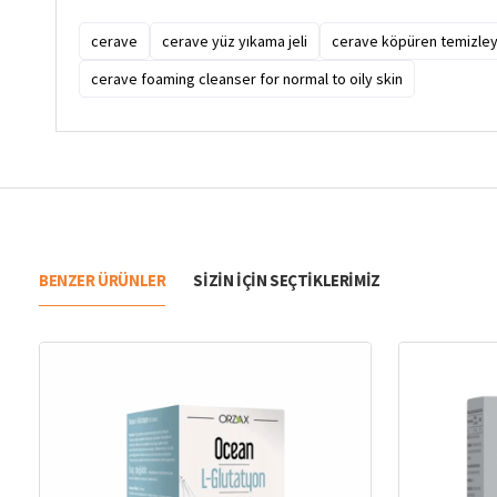
cerave
cerave yüz yıkama jeli
cerave köpüren temizley
cerave foaming cleanser for normal to oily skin
BENZER ÜRÜNLER
SIZIN IÇIN SEÇTIKLERIMIZ