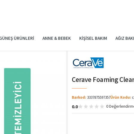
GÜNEŞ ÜRÜNLERI
ANNE & BEBEK
KIŞISEL BAKIM
AĞIZ BAK
Cerave Foaming Clean
Barkod:
3337875597357
Ürün Kodu:
c
0.0
0 Değerlendirm