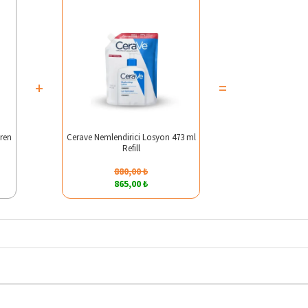
+
=
ren
Cerave Nemlendirici Losyon 473 ml
Refill
880,00 ₺
865,00 ₺