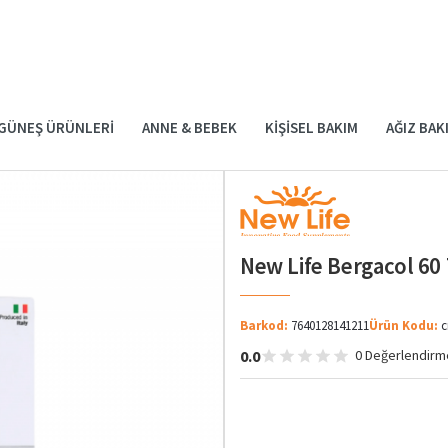
GÜNEŞ ÜRÜNLERI
ANNE & BEBEK
KIŞISEL BAKIM
AĞIZ BAK
New Life Bergacol 60 
Barkod:
7640128141211
Ürün Kodu:
c
0.0
0 Değerlendirm