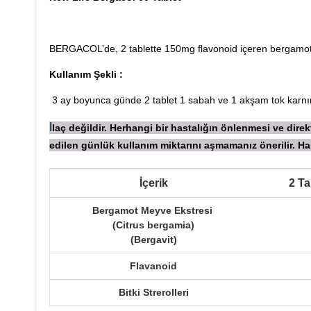
BERGACOL’de, 2 tablette 150mg flavonoid içeren bergamot mey
Kullanım Şekli :
3 ay boyunca günde 2 tablet 1 sabah ve 1 akşam tok karnın
laç değildir. Herhangi bir hastalığın önlenmesi ve dir
İ
edilen günlük kullanım miktarını aşmamanız önerilir.
İçerik
2 Ta
Bergamot Meyve Ekstresi
(Citrus bergamia)
(Bergavit)
Flavanoid
Bitki Strerolleri