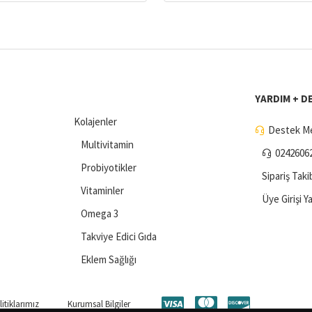
YARDIM + D
Kolajenler
Destek Me
Multivitamin
0242606
Probiyotikler
Sipariş Taki
Vitaminler
Üye Girişi Y
Omega 3
Takviye Edici Gıda
Eklem Sağlığı
itiklarımız
Kurumsal Bilgiler