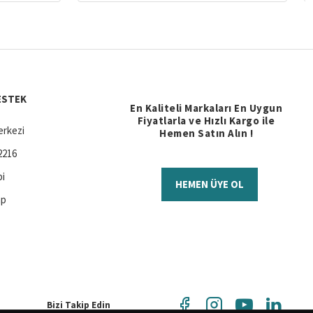
ESTEK
En Kaliteli Markaları En Uygun
Fiyatlarla ve Hızlı Kargo ile
rkezi
Hemen Satın Alın !
2216
bi
HEMEN ÜYE OL
ap
Bizi Takip Edin