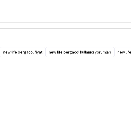
new life bergacol fiyat
new life bergacol kullanıcı yorumları
new life