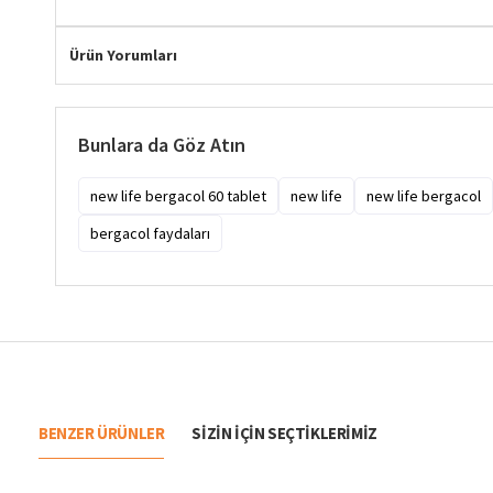
Ürün Yorumları
Bunlara da Göz Atın
new life bergacol 60 tablet
new life
new life bergacol
bergacol faydaları
BENZER ÜRÜNLER
SIZIN IÇIN SEÇTIKLERIMIZ