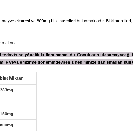
ve ekstresi ve 800mg bitki sterolleri bulunmaktadır. Bitki sterolleri,
a alınız.
ekt tedavisine yönelik kullanılmamalıdır. Çocukların ulaşamayacağı
 Hamile veya emzirme dönemindeyseniz hekiminize danışmadan
kull
blet Miktar
283mg
150mg
800mg