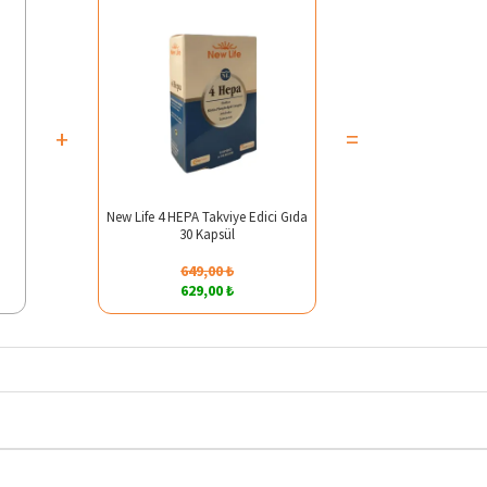
+
=
New Life 4 HEPA Takviye Edici Gıda
30 Kapsül
649,00 ₺
629,00 ₺