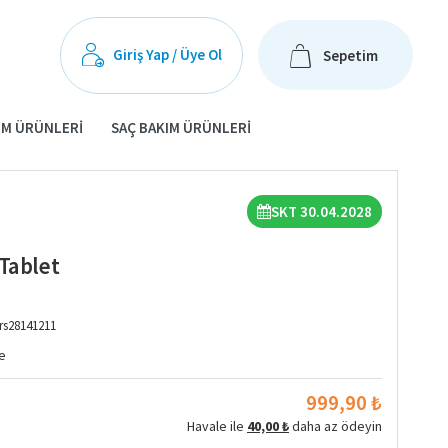
Giriş Yap / Üye Ol
Sepetim
IM ÜRÜNLERI
SAÇ BAKIM ÜRÜNLERI
SKT 30.04.2028
Tablet
rs28141211
e
999,90 ₺
Havale ile
40,00 ₺
daha az ödeyin