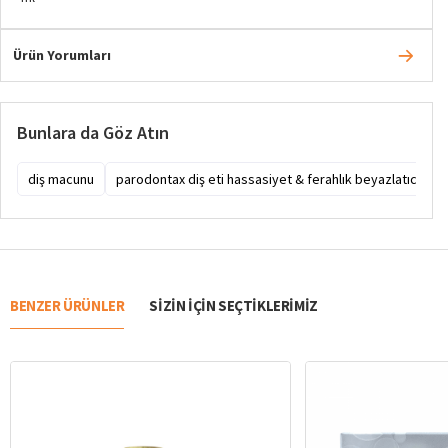
Ürün Yorumları
Bunlara da Göz Atın
diş macunu
parodontax diş eti hassasiyet & ferahlık beyazlatıcı diş
BENZER ÜRÜNLER
SIZIN IÇIN SEÇTIKLERIMIZ