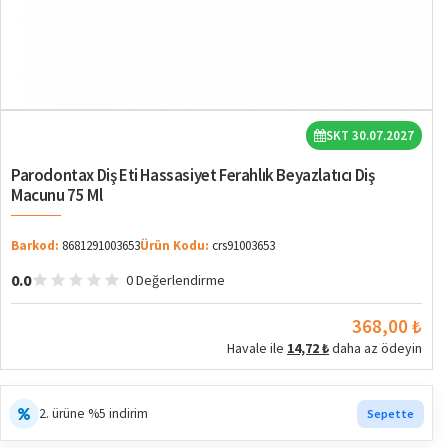
SKT 30.07.2027
Parodontax Diş Eti Hassasiyet Ferahlık Beyazlatıcı Diş
Macunu 75 Ml
Barkod:
8681291003653
Ürün Kodu:
crs91003653
0.0
0 Değerlendirme
368,00 ₺
Havale ile
14,72 ₺
daha az ödeyin
2. ürüne %5 indirim
Sepette