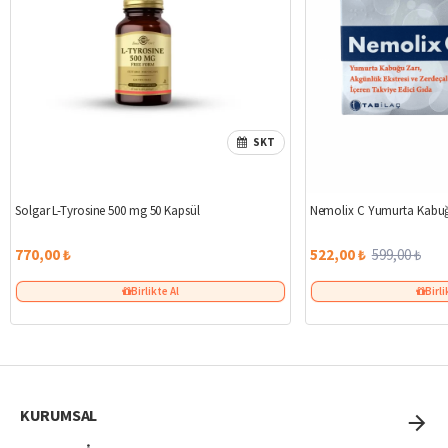
SKT
Solgar L-Tyrosine 500 mg 50 Kapsül
Nemolix C Yumurta Kabuğ
770,00 ₺
522,00 ₺
599,00 ₺
Birlikte Al
Birli
KURUMSAL