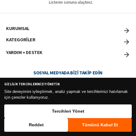
Listenin sonuna ulaştınız.
KURUMSAL
KATEGORİLER
YARDIM + DESTEK
SOSYAL MEDYADA BIZI TAKIP EDIN
GIZLILIK TERCIHLERINIZI YÖNETIN
Site deneyimini iyileştirmek, analiz yapmak ve tercihlerinizi hatırlamak
için çerezler kullanıyoruz.
Curesel Turizm Ticaret Limited Şirketi 2026 ©
Tercihleri Yönet
Reddet
Tümünü Kabul Et