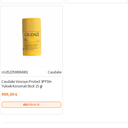
crs3522930004301
Caudalie
Caudalie Vinosun Protect SPF50+
Yüksek Korumalı Stick 15 gr
900,00 ₺
Birlikte Al