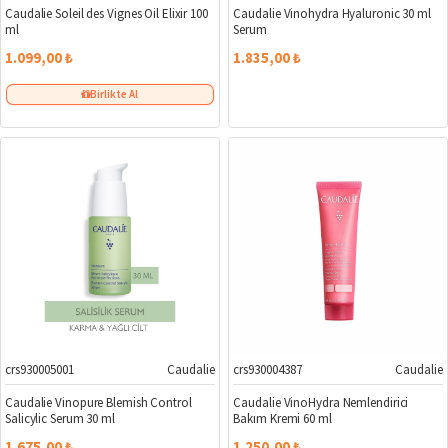
Caudalie Soleil des Vignes Oil Elixir 100
Caudalie Vinohydra Hyaluronic 30 ml
ml
Serum
1.099,00 ₺
1.835,00 ₺
Birlikte Al
crs930005001
Caudalie
crs930004387
Caudalie
Caudalie Vinopure Blemish Control
Caudalie VinoHydra Nemlendirici
Salicylic Serum 30 ml
Bakım Kremi 60 ml
1.675,00 ₺
1.250,00 ₺