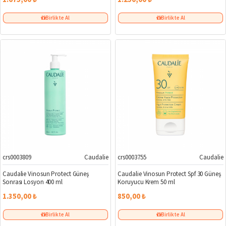
Birlikte Al
Birlikte Al
crs0003809
Caudalie
crs0003755
Caudalie
Caudalie Vinosun Protect Güneş
Caudalie Vinosun Protect Spf 30 Güneş
Sonrası Losyon 400 ml
Koruyucu Krem 50 ml
1.350,00 ₺
850,00 ₺
Birlikte Al
Birlikte Al