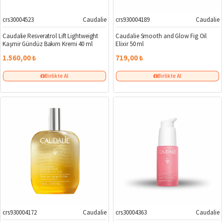
crs30004523
Caudalie
crs930004189
Caudalie
Caudalie Resveratrol Lift Lightweight
Caudalie Smooth and Glow Fig Oil
Kaşmir Gündüz Bakım Kremi 40 ml
Elixir 50 ml
1.560,00 ₺
719,00 ₺
Birlikte Al
Birlikte Al
crs930004172
Caudalie
crs30004363
Caudalie