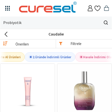
Evin
için
Caudalie
ne
arıyorsun?
Filtrele
kte Al Ürünleri
2.Üründe İndirimli Ürünler
Havale İndirimi Olan