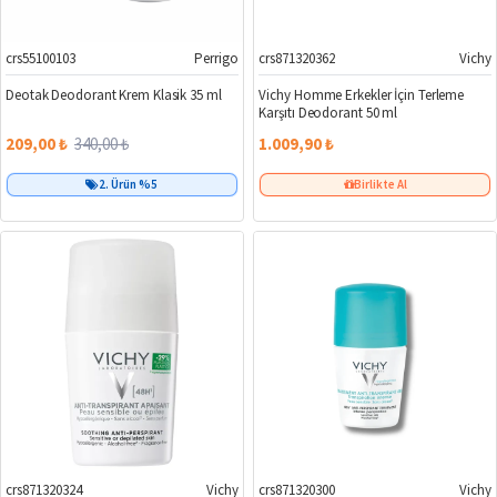
crs55100103
Perrigo
crs871320362
Vichy
%39
Yeni
Deotak Deodorant Krem Klasik 35 ml
Vichy Homme Erkekler İçin Terleme
Karşıtı Deodorant 50 ml
209,00 ₺
340,00 ₺
1.009,90 ₺
2. Ürün %5
Birlikte Al
crs871320324
Vichy
crs871320300
Vichy