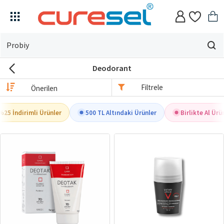
Evin
için
Deodorant
ne
arıyorsun?
Filtrele
%25 İndirimli Ürünler
500 TL Altındaki Ürünler
Birlikte Al Ürün