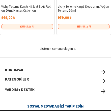
Vichy Terleme Karşıtı 48 Saat Etkili Roll-
Vichy Terleme Karşıtı Deodorant Yoğun
on 50 ml Hassas Ciltler İçin
Terleme 50 ml
969,00 ₺
959,00 ₺
Birlikte Al
Birlikte Al
Listenin sonuna ulaştınız.
KURUMSAL
KATEGORİLER
YARDIM + DESTEK
SOSYAL MEDYADA BIZI TAKIP EDIN