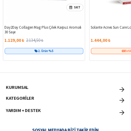
SKT
%47
Day2Day Collagen Mag Plus Çilek Karpuz Aromalı
Solante Acnes Sun Care L
30 Saşe
1.129,00 ₺
2.134,50 ₺
1.444,00 ₺
2. Ürün %5
Birli
KURUMSAL
KATEGORİLER
YARDIM + DESTEK
SOSYAL MEDYADA BIZI TAKIP EDIN