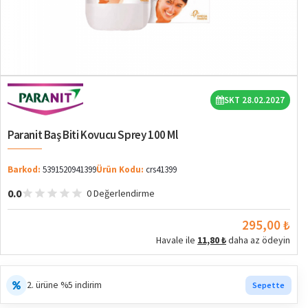
SKT 28.02.2027
Paranit Baş Biti Kovucu Sprey 100 Ml
Barkod:
5391520941399
Ürün Kodu:
crs41399
0.0
0 Değerlendirme
295,00 ₺
Havale ile
11,80 ₺
daha az ödeyin
2. ürüne %5 indirim
Sepette