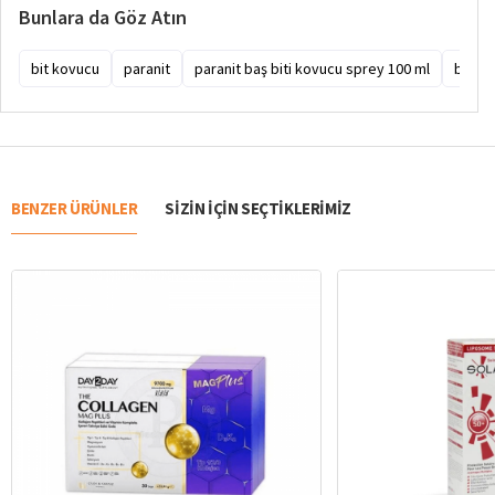
Bunlara da Göz Atın
bit kovucu
paranit
paranit baş biti kovucu sprey 100 ml
bit k
BENZER ÜRÜNLER
SIZIN IÇIN SEÇTIKLERIMIZ