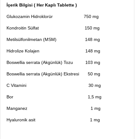
İçerik Bilgisi ( Her Kaplı Tablette )
Glukozamin Hidroklorür 750 mg
Kondroitin Sülfat 150 mg
Metilsülfonilmetan (MSM) 148 mg
Hidrolize Kolajen 148 mg
Boswellia serrata (Akgünlük) Tozu 103 mg
Boswellia serrata (Akgünlük) Ekstresi 50 mg
C Vitamini 30 mg
Bor 1,5 mg
Manganez 1 mg
Hyaluronik asit 1 mg