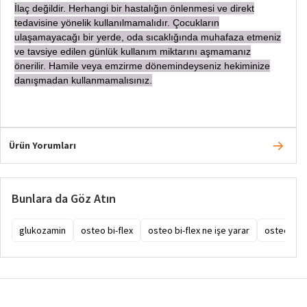
İ
laç değildir. Herhangi bir hastalığın önlenmesi ve direkt
tedavisine yönelik kullanılmamalıdır. Çocukların
ulaşamayacağı bir yerde, oda sıcaklığında muhafaza etmeniz
ve tavsiye edilen günlük kullanım miktarını aşmamanız
önerilir. Hamile veya emzirme dönemindeyseniz hekiminize
danışmadan
kullanmamalısınız.
Ürün Yorumları
Bunlara da Göz Atın
glukozamin
osteo bi-flex
osteo bi-flex ne işe yarar
osteo bi-fl