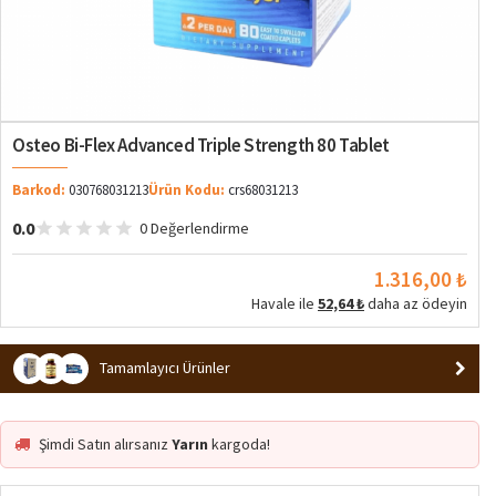
Osteo Bi-Flex Advanced Triple Strength 80 Tablet
Barkod:
030768031213
Ürün Kodu:
crs68031213
0.0
0 Değerlendirme
1.316,00 ₺
Havale ile
52,64 ₺
daha az ödeyin
Tamamlayıcı Ürünler
Şimdi Satın alırsanız
Yarın
kargoda!