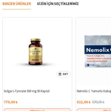
BENZER ÜRÜNLER
SIZIN IÇIN SEÇTIKLERIMIZ
SKT
Solgar L-Tyrosine 500 mg 50 Kapsül
Nemolix C Yumurta Kabuğ
770,00 ₺
522,00 ₺
599,00 ₺
Birlikte Al
Birli