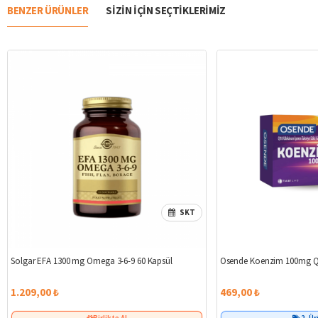
BENZER ÜRÜNLER
SIZIN IÇIN SEÇTIKLERIMIZ
SKT
Solgar EFA 1300 mg Omega 3-6-9 60 Kapsül
Osende Koenzim 100mg Q
1.209,00 ₺
469,00 ₺
Birlikte Al
2. Ü