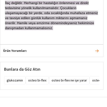
İ
laç değildir. Herhangi bir hastalığın önlenmesi ve direkt
tedavisine yönelik kullanılmamalıdır. Çocukların
ulaşamayacağı bir yerde, oda sıcaklığında muhafaza etmeniz
ve tavsiye edilen günlük kullanım miktarını aşmamanız
önerilir. Hamile veya emzirme dönemindeyseniz hekiminize
danışmadan
kullanmamalısınız.
Ürün Yorumları
Bunlara da Göz Atın
glukozamin
osteo bi-flex
osteo bi-flex ne işe yarar
osteo bi-fl