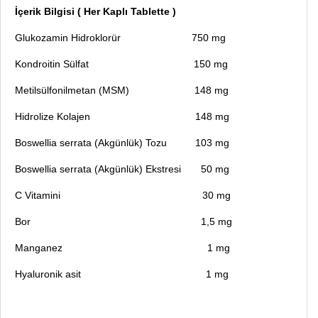
İçerik Bilgisi ( Her Kaplı Tablette )
Glukozamin Hidroklorür 750 mg
Kondroitin Sülfat 150 mg
Metilsülfonilmetan (MSM) 148 mg
Hidrolize Kolajen 148 mg
Boswellia serrata (Akgünlük) Tozu 103 mg
Boswellia serrata (Akgünlük) Ekstresi 50 mg
C Vitamini 30 mg
Bor 1,5 mg
Manganez 1 mg
Hyaluronik asit 1 mg