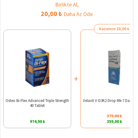
Birlikte Al,
20,00 ₺
Daha Az Öde
Kazancın 20,00 ₺
+
Osteo Bi-Flex Advanced Triple Strength
Velavit V-D3K2 Drop Mk-7 Damla 
40 Tablet
379,00 ₺
974,90 ₺
359,00 ₺