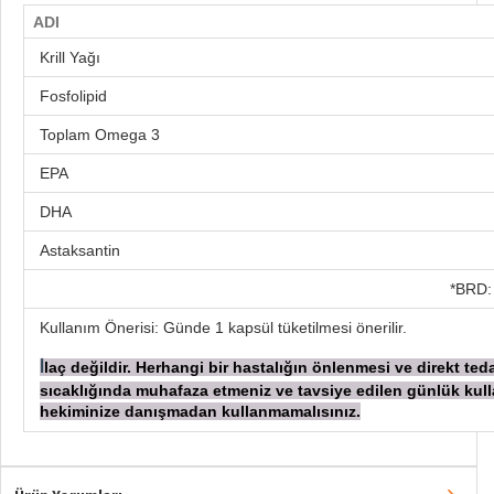
ADI
Krill Yağı
Fosfolipid
Toplam Omega 3
EPA
DHA
Astaksantin
*BRD:
Kullanım Önerisi: Günde 1 kapsül tüketilmesi önerilir.
laç değildir. Herhangi bir hastalığın önlenmesi ve direkt te
İ
sıcaklığında muhafaza etmeniz ve tavsiye edilen günlük kul
hekiminize danışmadan
kullanmamalısınız.