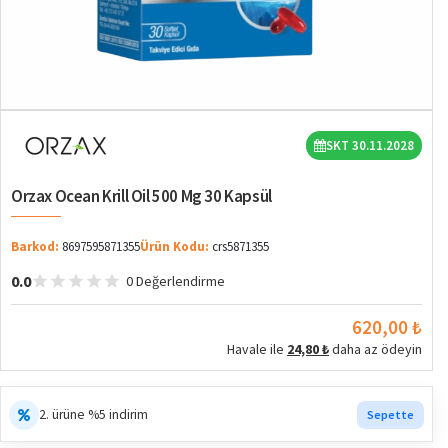
SKT 30.11.2028
Orzax Ocean Krill Oil 500 Mg 30 Kapsül
Barkod:
8697595871355
Ürün Kodu:
crs5871355
0.0
0 Değerlendirme
620,00 ₺
Havale ile
24,80 ₺
daha az ödeyin
2. ürüne %5 indirim
Sepette