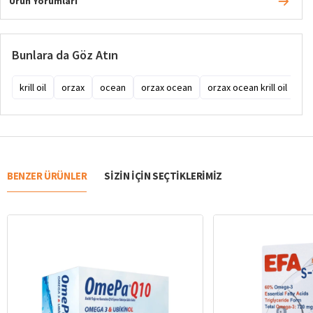
Ürün Yorumları
Bunlara da Göz Atın
krill oil
orzax
ocean
orzax ocean
orzax ocean krill oil
or
BENZER ÜRÜNLER
SIZIN IÇIN SEÇTIKLERIMIZ