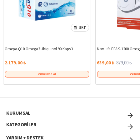
SKT
Omepa-Q10 Omega3 Ubiquinol 90 Kapsül
New Life EFA S-1200 Omeg
2.179,00 ₺
639,00 ₺
879,00 ₺
Birlikte Al
Birli
KURUMSAL
KATEGORİLER
YARDIM + DESTEK