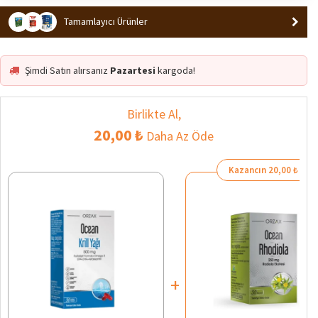
En Çok Ziyaret Edilen 3. Ürün
Trend
Tamamlayıcı Ürünler
En Çok Satan 1. Ürün
Popüler
Şimdi Satın alırsanız
Pazartesi
kargoda!
Birlikte Al,
20,00 ₺
Daha Az Öde
Kazancın 20,00 ₺
+