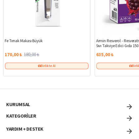
%6
Fe Tırnak Makası Büyük
Armin Resverol - Resveratr
Sıvı Takviye Edici Gıda 150
170,00 ₺
180,00 ₺
635,00 ₺
Birlikte Al
Birli
KURUMSAL
KATEGORİLER
YARDIM + DESTEK