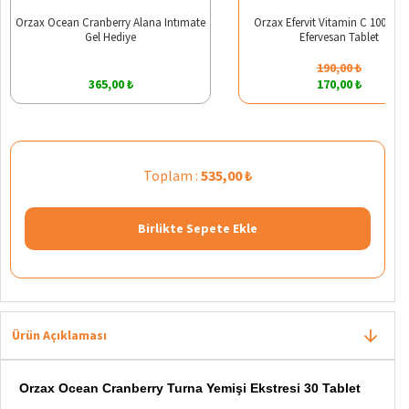
Orzax Ocean Cranberry Alana Intımate
Orzax Efervit Vitamin C 1000 mg
Gel Hediye
Efervesan Tablet
190,00 ₺
365,00 ₺
170,00 ₺
Toplam :
535,00 ₺
Birlikte Sepete Ekle
Ürün Açıklaması
Orzax Ocean Cranberry Turna Yemişi Ekstresi 30 Tablet