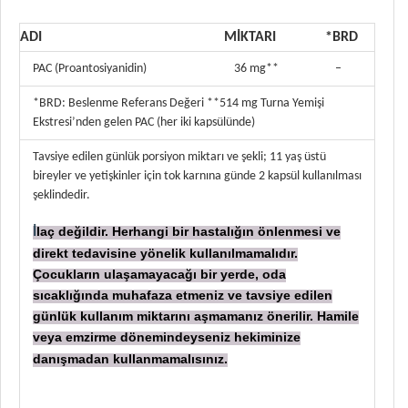
ADI
MİKTARI
*BRD
PAC (Proantosiyanidin)
36 mg**
–
*BRD: Beslenme Referans Değeri **514 mg Turna Yemişi
Ekstresi’nden gelen PAC (her iki kapsülünde)
Tavsiye edilen günlük porsiyon miktarı ve şekli; 11 yaş üstü
bireyler ve yetişkinler için tok karnına günde 2 kapsül kullanılması
şeklindedir.
laç değildir. Herhangi bir hastalığın önlenmesi ve
İ
direkt tedavisine yönelik kullanılmamalıdır.
Çocukların ulaşamayacağı bir yerde, oda
sıcaklığında muhafaza etmeniz ve tavsiye edilen
günlük kullanım miktarını aşmamanız önerilir. Hamile
veya emzirme dönemindeyseniz hekiminize
danışmadan
kullanmamalısınız.