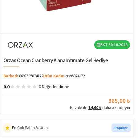
SKT 30.10.2028
Orzax Ocean Cranberry Alana Intımate Gel Hediye
Barkod:
8697595874172
Ürün Kodu:
crs95874172
0.0
0 Değerlendirme
365,00 ₺
Havale ile
14,60 ₺
daha az ödeyin
En Çok Satan 5. Ürün
Popüler