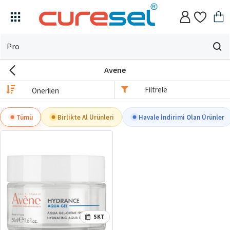
Evin
için
Avene
ne
arıyorsun?
Filtrele
Tümü
Birlikte Al Ürünleri
Havale İndirimi Olan Ürünler
SKT