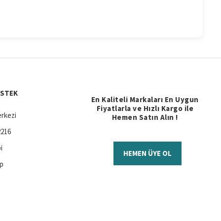
ESTEK
En Kaliteli Markaları En Uygun
Fiyatlarla ve Hızlı Kargo ile
rkezi
Hemen Satın Alın !
2216
i
HEMEN ÜYE OL
ap