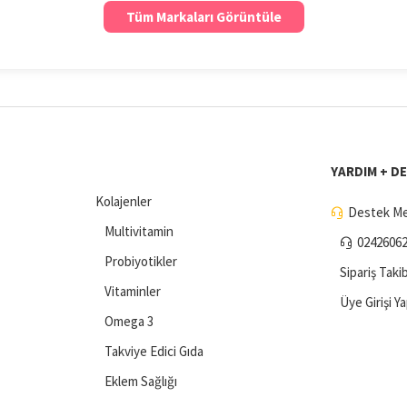
Tüm Markaları Görüntüle
YARDIM + D
Kolajenler
Destek Me
Multivitamin
0242606
Probiyotikler
Sipariş Takib
Vitaminler
Üye Girişi Y
Omega 3
Takviye Edici Gıda
Eklem Sağlığı