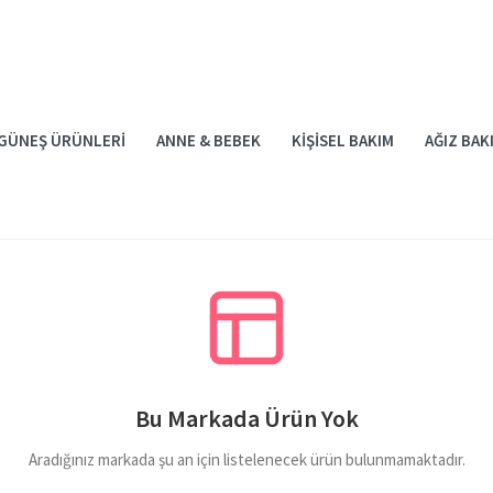
GÜNEŞ ÜRÜNLERI
ANNE & BEBEK
KIŞISEL BAKIM
AĞIZ BAK
Bu Markada Ürün Yok
Aradığınız markada şu an için listelenecek ürün bulunmamaktadır.