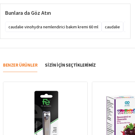
Bunlara da Göz Atın
caudalie vinohydra nemlendirici bakım kremi 60 ml
caudalie
caud
BENZER ÜRÜNLER
SIZIN IÇIN SEÇTIKLERIMIZ