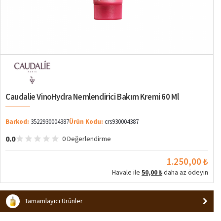
Caudalie VinoHydra Nemlendirici Bakım Kremi 60 Ml
Barkod:
3522930004387
Ürün Kodu:
crs930004387
0.0
0 Değerlendirme
1.250,00 ₺
Havale ile
50,00 ₺
daha az ödeyin
Tamamlayıcı Ürünler