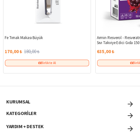
%6
Fe Tırnak Makası Büyük
Armin Resverol - Resveratr
Sıvı Takviye Edici Gıda 150
170,00 ₺
180,00 ₺
635,00 ₺
Birlikte Al
Birli
KURUMSAL
KATEGORİLER
YARDIM + DESTEK