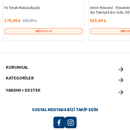
%6
Fe Tırnak Makası Büyük
Armin Resverol - Resveratr
Sıvı Takviye Edici Gıda 150
170,00 ₺
180,00 ₺
635,00 ₺
Birlikte Al
Birli
KURUMSAL
KATEGORİLER
YARDIM + DESTEK
SOSYAL MEDYADA BIZI TAKIP EDIN