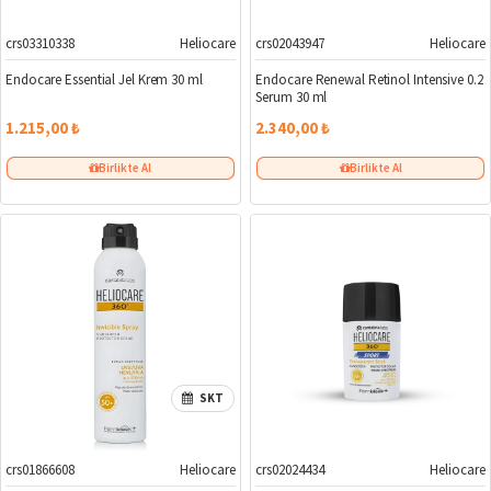
crs03310338
Heliocare
crs02043947
Heliocare
Endocare Essential Jel Krem 30 ml
Endocare Renewal Retinol Intensive 0.2
Serum 30 ml
1.215,00 ₺
2.340,00 ₺
Birlikte Al
Birlikte Al
SKT
crs01866608
Heliocare
crs02024434
Heliocare