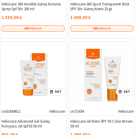
Heliocare 360 Invisible Güneş Koruma
Heliocare 360 Sport Transparent Stick
Spreyi Spf 50+ 200 ml
SPF 50+ Güneş Kremi 25 gr
1.550,00 ₺
1.090,00 ₺
Birlikte Al
Birlikte Al
SKT
SKT
crs01684011
Heliocare
crs71434
Heliocare
Heliocare Advanced Gel Güneş
Heliocare Jel Krem SPF 50 Color Brown
Koruyucu Jel Spf 50 50 ml
50 ml
935,00 ₺
1.090,00 ₺