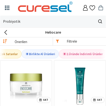
Evin
için
Heliocare
ne
arıyorsun?
Filtrele
Çok Satanlar
Birlikte Al Ürünleri
2.Üründe İndirimli Ürünler
SKT
SKT