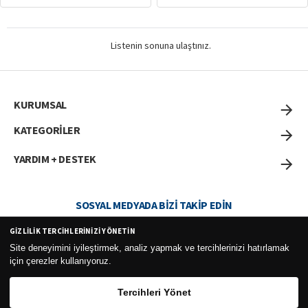
Listenin sonuna ulaştınız.
KURUMSAL
KATEGORİLER
YARDIM + DESTEK
SOSYAL MEDYADA BIZI TAKIP EDIN
GIZLILIK TERCIHLERINIZI YÖNETIN
Site deneyimini iyileştirmek, analiz yapmak ve tercihlerinizi hatırlamak
için çerezler kullanıyoruz.
Curesel Turizm Ticaret Limited Şirketi 2026 ©
Tercihleri Yönet