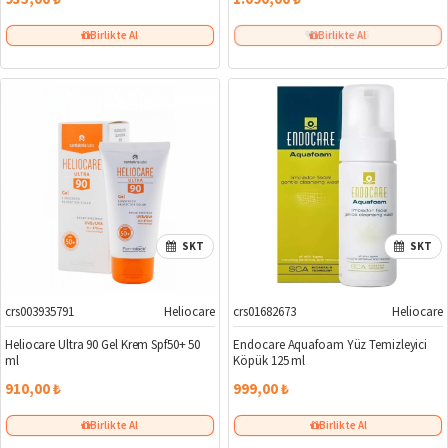
Birlikte Al
Birlikte Al
2. Ürün %5
SKT
SKT
crs003935791
Heliocare
crs01682673
Heliocare
Heliocare Ultra 90 Gel Krem Spf50+ 50
Endocare Aquafoam Yüz Temizleyici
ml
Köpük 125 ml
910,00 ₺
999,00 ₺
Birlikte Al
Birlikte Al