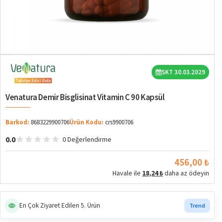
SKT 30.03.2029
Venatura Demir Bisglisinat Vitamin C 90 Kapsül
Barkod:
8683229900706
Ürün Kodu:
crs9900706
0.0
0 Değerlendirme
456,00 ₺
Havale ile
18,24 ₺
daha az ödeyin
En Çok Ziyaret Edilen 5. Ürün
Trend