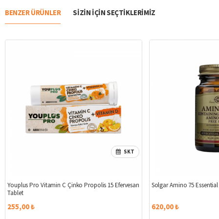
BENZER ÜRÜNLER
SIZIN IÇIN SEÇTIKLERIMIZ
SKT
Youplus Pro Vitamin C Çinko Propolis 15 Efervesan
Solgar Amino 75 Essentia
Tablet
255,00 ₺
620,00 ₺