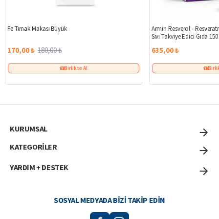
%6
Fe Tırnak Makası Büyük
Armin Resverol - Resveratr
Sıvı Takviye Edici Gıda 150
170,00 ₺
180,00 ₺
635,00 ₺
Birlikte Al
Birli
KURUMSAL
KATEGORİLER
YARDIM + DESTEK
SOSYAL MEDYADA BIZI TAKIP EDIN