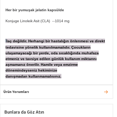
Her bir yumuşak jelatin kapsülde
​Konjuge Linoleik Asit (CLA) --1014 mg
laç değildir. Herhangi bir hastalığın önlenmesi ve direkt
İ
tedavisine yönelik kullanılmamalıdır. Çocukların
ulaşamayacağı bir yerde, oda sıcaklığında muhafaza
etmeniz ve tavsiye edilen günlük kullanım miktarını
aşmamanız önerilir. Hamile veya emzirme
dönemindeyseniz hekiminize
danışmadan
kullanmamalısınız.
Ürün Yorumları
Bunlara da Göz Atın