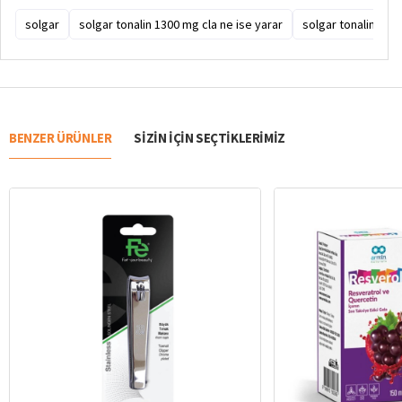
solgar
solgar tonalin 1300 mg cla ne ise yarar
solgar tonalin 130
BENZER ÜRÜNLER
SIZIN IÇIN SEÇTIKLERIMIZ