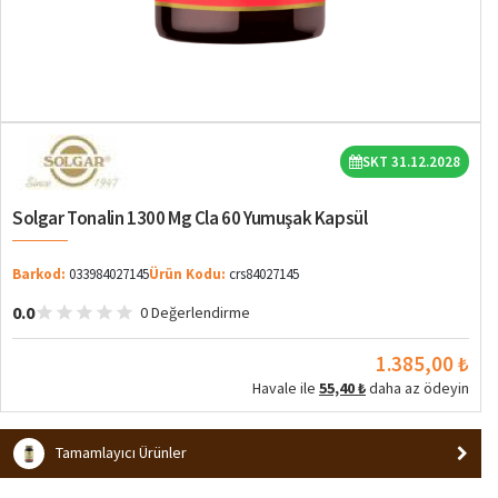
SKT 31.12.2028
Solgar Tonalin 1300 Mg Cla 60 Yumuşak Kapsül
Barkod:
033984027145
Ürün Kodu:
crs84027145
0.0
0 Değerlendirme
1.385,00 ₺
Havale ile
55,40 ₺
daha az ödeyin
Tamamlayıcı Ürünler