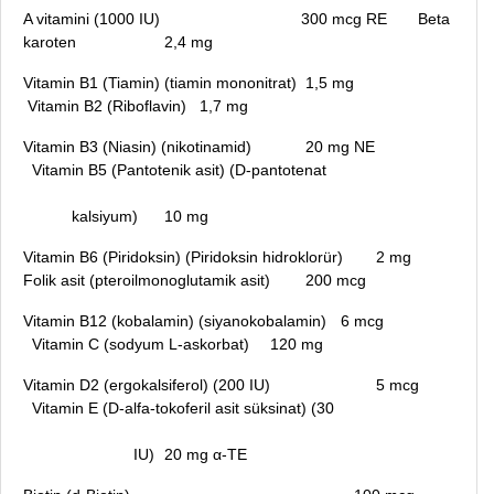
A vitamini (1000 IU)
300 mcg RE
Beta
karoten
2,4 mg
Vitamin B1 (Tiamin) (tiamin mononitrat)
1,5 mg
Vitamin B2 (Riboflavin)
1,7 mg
Vitamin B3 (Niasin) (nikotinamid)
20 mg NE
Vitamin B5 (Pantotenik asit) (D-pantotenat
kalsiyum)
10 mg
Vitamin B6 (Piridoksin) (Piridoksin hidroklorür)
2 mg
Folik asit (pteroilmonoglutamik asit)
200 mcg
Vitamin B12 (kobalamin) (siyanokobalamin)
6 mcg
Vitamin C (sodyum L-askorbat)
120 mg
Vitamin D2 (ergokalsiferol) (200 IU)
5 mcg
Vitamin E (D-alfa-tokoferil asit süksinat) (30
IU)
20 mg α-TE