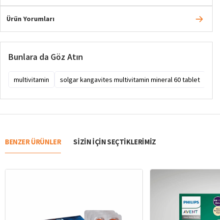
Ürün Yorumları
Bunlara da Göz Atın
multivitamin
solgar kangavites multivitamin mineral 60 tablet
sol
BENZER ÜRÜNLER
SIZIN IÇIN SEÇTIKLERIMIZ