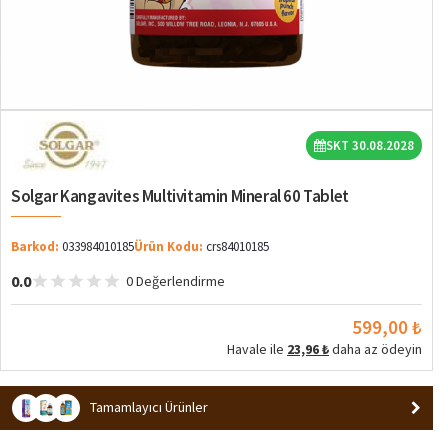
SKT 30.08.2028
Solgar Kangavites Multivitamin Mineral 60 Tablet
Barkod:
033984010185
Ürün Kodu:
crs84010185
0.0
0 Değerlendirme
599,00 ₺
Havale ile
23,96 ₺
daha az ödeyin
Tamamlayıcı Ürünler