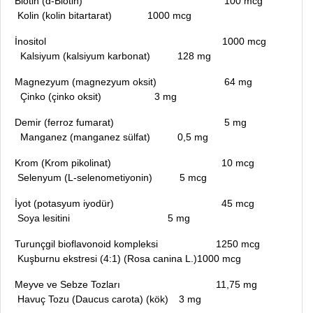
Biotin (d-Biotin)
100 mcg
Kolin (kolin bitartarat)
1000 mcg
İnositol 1000 mcg
Kalsiyum (kalsiyum karbonat)
128 mg
Magnezyum (magnezyum oksit)
64 mg
Çinko (çinko oksit)
3 mg
Demir (ferroz fumarat)
5 mg
Manganez (manganez sülfat)
0,5 mg
Krom (Krom pikolinat)
10 mcg
Selenyum (L-selenometiyonin)
5 mcg
İyot (potasyum iyodür)
45 mcg
Soya lesitini
5 mg
Turunçgil bioflavonoid kompleksi
1250 mcg
Kuşburnu ekstresi (4:1) (Rosa canina L.)
1000 mcg
Meyve ve Sebze Tozları
11,75 mg
Havuç Tozu (Daucus carota) (kök)
3 mg