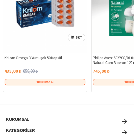
SKT
%49
Krilom Omega 3 Yumuşak 50 Kapsül
Philips Avent SCY930/01 0+
Natural Cam Biberon 120 
435,00 ₺
859,00 ₺
745,00 ₺
Birlikte Al
Birli
KURUMSAL
KATEGORİLER