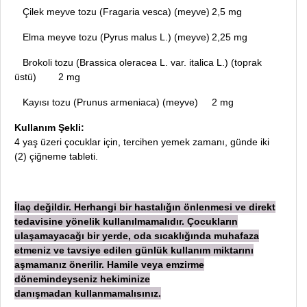
Çilek meyve tozu (Fragaria vesca) (meyve)
2,5 mg
Elma meyve tozu (Pyrus malus L.) (meyve)
2,25 mg
Brokoli tozu (Brassica oleracea L. var. italica L.) (toprak
üstü)
2 mg
Kayısı tozu (Prunus armeniaca) (meyve)
2 mg
Kullanım Şekli:
4 yaş üzeri çocuklar için, tercihen yemek zamanı, günde iki
(2) çiğneme tableti.
İ
laç değildir. Herhangi bir hastalığın önlenmesi ve direkt
tedavisine yönelik kullanılmamalıdır. Çocukların
ulaşamayacağı bir yerde, oda sıcaklığında muhafaza
etmeniz ve tavsiye edilen günlük kullanım miktarını
aşmamanız önerilir. Hamile veya emzirme
dönemindeyseniz hekiminize
danışmadan
kullanmamalısınız.