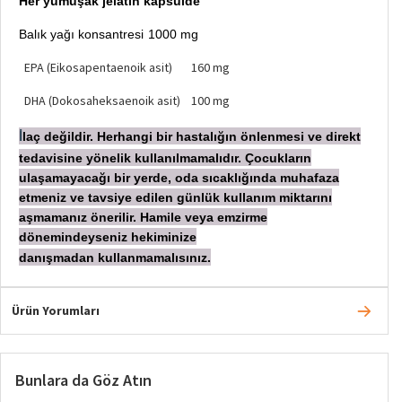
Her yumuşak jelatin kapsülde
Balık yağı konsantresi
1000 mg
EPA (Eikosapentaenoik asit)
160 mg
DHA (Dokosaheksaenoik asit)
100 mg
laç değildir. Herhangi bir hastalığın önlenmesi ve direkt
İ
tedavisine yönelik kullanılmamalıdır. Çocukların
ulaşamayacağı bir yerde, oda sıcaklığında muhafaza
etmeniz ve tavsiye edilen günlük kullanım miktarını
aşmamanız önerilir. Hamile veya emzirme
dönemindeyseniz hekiminize
danışmadan
kullanmamalısınız.
Ürün Yorumları
Bunlara da Göz Atın