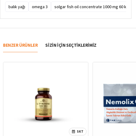
balık yağı
omega 3
solgar fish oil concentrate 1000 mg 60 kapsül
BENZER ÜRÜNLER
SIZIN IÇIN SEÇTIKLERIMIZ
SKT