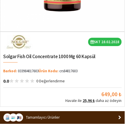
SKT 28.02.2028
Solgar Fish Oil Concentrate 1000 Mg 60 Kapsül
Barkod:
033984017603
Ürün Kodu:
crs84017603
0.0
0 Değerlendirme
649,00 ₺
Havale ile
25,96 ₺
daha az ödeyin
Tamamlayıcı Ürünler