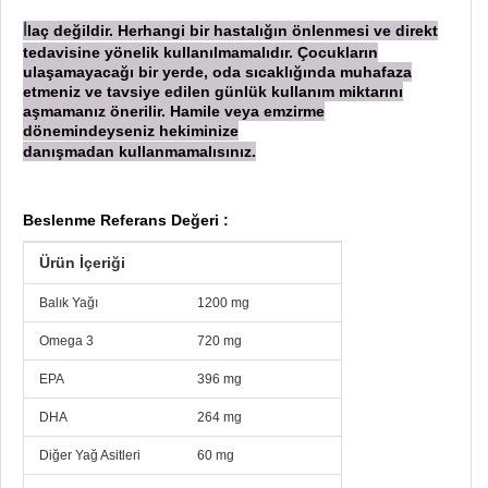
laç değildir. Herhangi bir hastalığın önlenmesi ve direkt
İ
tedavisine yönelik kullanılmamalıdır. Çocukların
ulaşamayacağı bir yerde, oda sıcaklığında muhafaza
etmeniz ve tavsiye edilen günlük kullanım miktarını
aşmamanız önerilir. Hamile veya emzirme
dönemindeyseniz hekiminize
danışmadan
kullanmamalısınız.
Beslenme Referans Değeri :
Ürün İçeriği
Balık Yağı
1200 mg
Omega 3
720 mg
EPA
396 mg
DHA
264 mg
Diğer Yağ Asitleri
60 mg