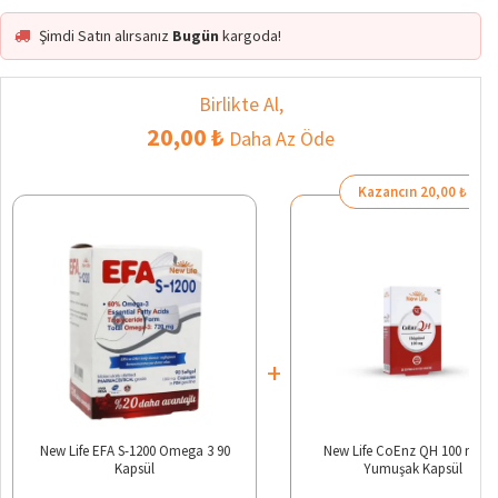
Şimdi Satın alırsanız
Bugün
kargoda!
Birlikte Al,
20,00 ₺
Daha Az Öde
Kazancın 20,00 ₺
+
New Life EFA S-1200 Omega 3 90
New Life CoEnz QH 100 mg 3
Kapsül
Yumuşak Kapsül