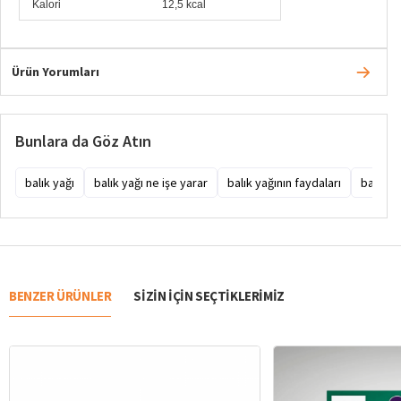
Kalori
12,5 kcal
Ürün Yorumları
Bunlara da Göz Atın
balık yağı
balık yağı ne işe yarar
balık yağının faydaları
balık y
BENZER ÜRÜNLER
SIZIN IÇIN SEÇTIKLERIMIZ