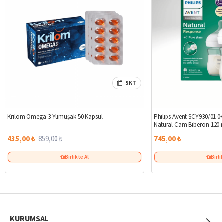
SKT
%49
Krilom Omega 3 Yumuşak 50 Kapsül
Philips Avent SCY930/01 0+
Natural Cam Biberon 120 
435,00 ₺
859,00 ₺
745,00 ₺
Birlikte Al
Birli
KURUMSAL