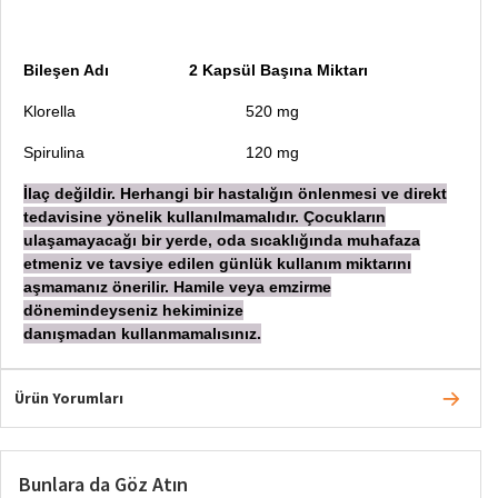
Bileşen Adı 2 Kapsül Başına Miktarı
Klorella
520 mg
Spirulina
120 mg
İ
laç değildir. Herhangi bir hastalığın önlenmesi ve direkt
tedavisine yönelik kullanılmamalıdır. Çocukların
ulaşamayacağı bir yerde, oda sıcaklığında muhafaza
etmeniz ve tavsiye edilen günlük kullanım miktarını
aşmamanız önerilir. Hamile veya emzirme
dönemindeyseniz hekiminize
danışmadan
kullanmamalısınız.
Ürün Yorumları
Bunlara da Göz Atın