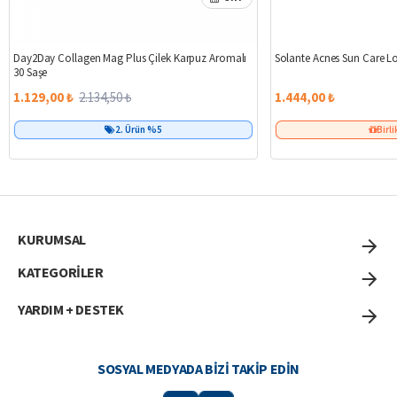
%47
Day2Day Collagen Mag Plus Çilek Karpuz Aromalı
Solante Acnes Sun Care L
30 Saşe
1.129,00 ₺
2.134,50 ₺
1.444,00 ₺
2. Ürün %5
Birli
KURUMSAL
KATEGORİLER
YARDIM + DESTEK
SOSYAL MEDYADA BIZI TAKIP EDIN