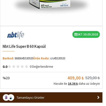
%23
SKT 30.09.2028
Nbt Life Super B 60 Kapsül
Barkod:
8680645530920
Ürün Kodu:
crs45530920
0.0
0 Değerlendirme
409,00 ₺
529,00 ₺
%23
Havale ile
16,36 ₺
daha az ödeyin
Tamamlayıcı Ürünler