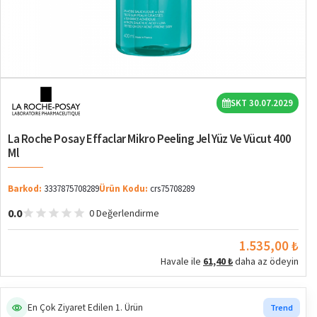
SKT 30.07.2029
La Roche Posay Effaclar Mikro Peeling Jel Yüz Ve Vücut 400
Ml
Barkod:
3337875708289
Ürün Kodu:
crs75708289
0.0
0 Değerlendirme
1.535,00 ₺
Havale ile
61,40 ₺
daha az ödeyin
En Çok Ziyaret Edilen 1. Ürün
Trend