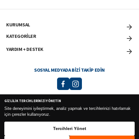
KURUMSAL
KATEGORİLER
YARDIM + DESTEK
SOSYAL MEDYADA BIZI TAKIP EDIN
GIZLILIK TERCIHLERINIZI YÖNETIN
Curesel Turizm Ticaret Limited Şirketi 2026 ©
Site deneyimini iyileştirmek, analiz yapmak ve tercihlerinizi hatırlamak
için çerezler kullanıyoruz.
Tercihleri Yönet