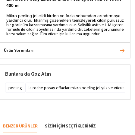
400 ml
Mikro peeling jel cildi kirden ve fazla sebumdan arındırmaya
Tıkanmış gözenekleri temizleyerek cildin pürüzsüz
yardımcı olur.
bir görünüm kazanmasına yardımcı olur.
Salisilik asit ve LHA içeren
formülü ile cildin soyulmasında yardımcıdır.
Lekelerin görünümüne
karşı bakım sağlar.
Tüm vücut için kullanıma uygundur.
Ürün Yorumları
Bunlara da Göz Atın
peeling
la roche posay effaclar mikro peeling jel yüz ve vücut
la
BENZER ÜRÜNLER
SIZIN IÇIN SEÇTIKLERIMIZ